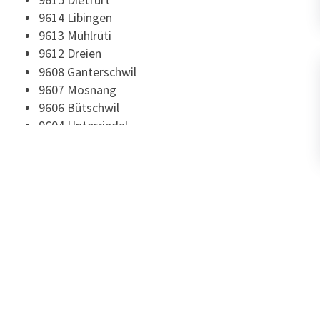
9614 Libingen
9613 Mühlrüti
9612 Dreien
9608 Ganterschwil
9607 Mosnang
9606 Bütschwil
9604 Unterrindal
9604 Oberrindal
9604 Lütisburg
9602 Müselbach
9602 Bazenheid
9601 Lütisburg Station
9552 Bronschhofen
9543 St. Margarethen TG
9536 Schwarzenbach SG
9534 Gähwil
9533 Kirchberg SG