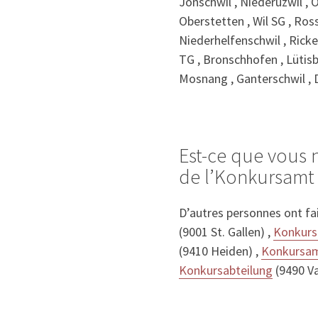
Jonschwil , Niederuzwil , 
Oberstetten , Wil SG , Ros
Niederhelfenschwil , Ricke
TG , Bronschhofen , Lütisbu
Mosnang , Ganterschwil , Dr
Est-ce que vous 
de l’Konkursamt d
D’autres personnes ont fa
(9001 St. Gallen) ,
Konkurs
(9410 Heiden) ,
Konkursamt
Konkursabteilung
(9490 Va