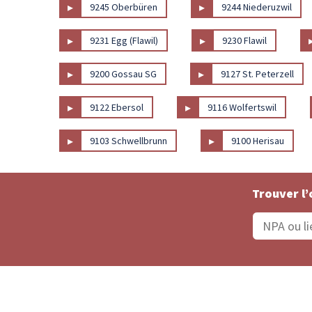
▸
▸
9245 Oberbüren
9244 Niederuzwil
▸
▸
9231 Egg (Flawil)
9230 Flawil
▸
▸
9200 Gossau SG
9127 St. Peterzell
▸
▸
9122 Ebersol
9116 Wolfertswil
▸
▸
9103 Schwellbrunn
9100 Herisau
Trouver l’