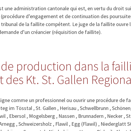
9245 Oberbüren
st une administration cantonale qui est, en vertu du droit su
9244 Niederuzwil
s (procédure d’engagement et de continuation des poursuites
9243 Jonschwil
e tribunal de la faillite compétent. Le juge de la faillite ouvre 
9242 Oberuzwil
emande d’un créancier (réquisition de faillite).
9240 Uzwil
9240 Niederglatt SG
9231 Egg (Flawil)
9230 Flawil
de production dans la faill
9223 Schweizersholz
9212 Arnegg
des Kt. St. Gallen Regional
9204 Andwil SG
9203 Niederwil SG
9200 Gossau SG
9127 St. Peterzell
gne comme un professionnel ou ouvrir une procédure de fai
9126 Necker
Steg im Tösstal , St. Gallen , Herisau , Schwellbrunn , Schöne
9125 Brunnadern
wil , Ebersol , Mogelsberg , Nassen , Brunnadern , Necker , St
9123 Nassen
Arnegg , Schweizersholz , Flawil , Egg (Flawil) , Niederglatt SG
9122 Mogelsberg