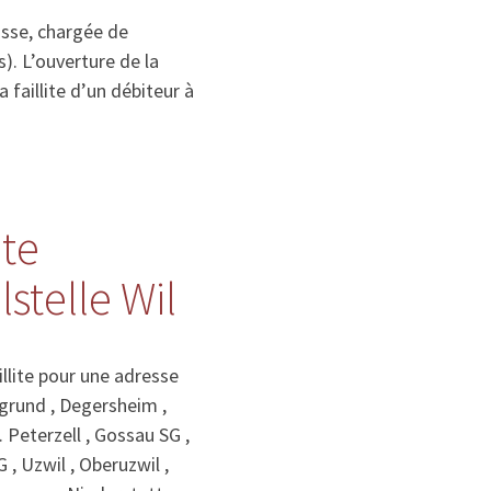
isse, chargée de
). L’ouverture de la
la faillite d’un débiteur à
ite
stelle Wil
llite pour une adresse
ngrund , Degersheim ,
. Peterzell , Gossau SG ,
 , Uzwil , Oberuzwil ,