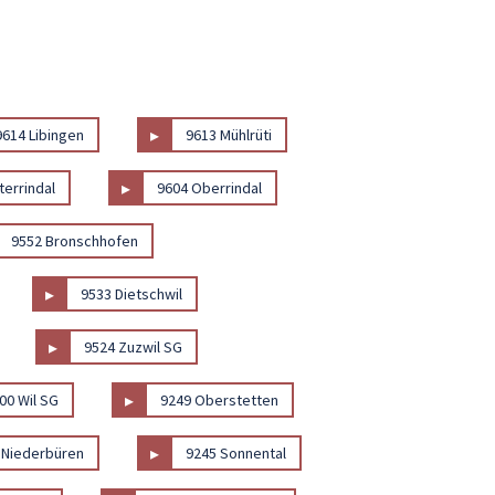
▸
9614 Libingen
9613 Mühlrüti
▸
terrindal
9604 Oberrindal
9552 Bronschhofen
▸
9533 Dietschwil
▸
9524 Zuzwil SG
▸
00 Wil SG
9249 Oberstetten
▸
 Niederbüren
9245 Sonnental