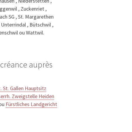
hausen , Niederstetten ,
ggenwil , Zuckenriet ,
bach SG , St. Margarethen
 Unterrindal , Bütschwil ,
fenschwil ou Wattwil.
e créance auprès
 St. Gallen Hauptsitz
errh. Zweigstelle Heiden
 ou
Fürstliches Landgericht