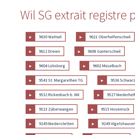
Wil SG extrait registre
▸
▸
9630 Wattwil
9621 Oberhelfenschwil
▸
▸
9612 Dreien
9608 Ganterschwil
▸
▸
9604 Lütisburg
9602 Müselbach
▸
▸
9543 St. Margarethen TG
9536 Schwar
▸
▸
9532 Rickenbach b. Wil
9527 Niederhel
▸
▸
9523 Züberwangen
9515 Hosenruck
▸
▸
9249 Niederstetten
9249 Algetshause