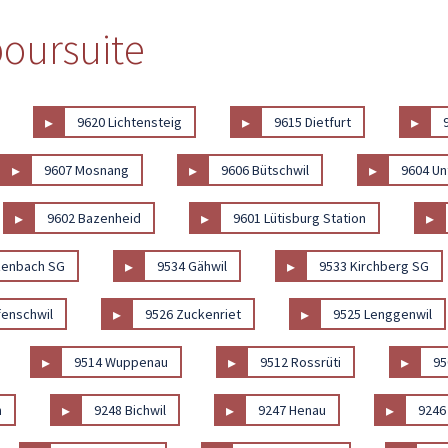
 poursuite
▸
▸
▸
9620 Lichtensteig
9615 Dietfurt
▸
▸
▸
9607 Mosnang
9606 Bütschwil
9604 Un
▸
▸
▸
9602 Bazenheid
9601 Lütisburg Station
▸
▸
zenbach SG
9534 Gähwil
9533 Kirchberg SG
▸
▸
fenschwil
9526 Zuckenriet
9525 Lenggenwil
▸
▸
▸
9514 Wuppenau
9512 Rossrüti
95
▸
▸
▸
n
9248 Bichwil
9247 Henau
9246