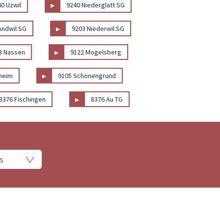
▸
0 Uzwil
9240 Niederglatt SG
▸
Andwil SG
9203 Niederwil SG
▸
3 Nassen
9122 Mogelsberg
▸
heim
9105 Schönengrund
▸
8376 Fischingen
8376 Au TG