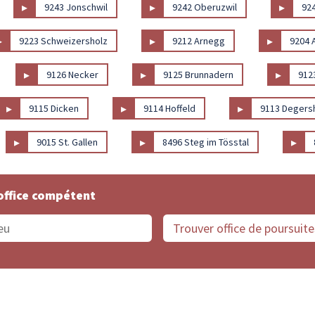
▸
▸
▸
9243 Jonschwil
9242 Oberuzwil
924
▸
▸
▸
9223 Schweizersholz
9212 Arnegg
9204 
▸
▸
▸
9126 Necker
9125 Brunnadern
912
▸
▸
▸
9115 Dicken
9114 Hoffeld
9113 Degers
▸
▸
▸
9015 St. Gallen
8496 Steg im Tösstal
office compétent