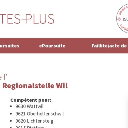
oursuites
ePoursuite
Faillite/acte d
 l’
 Regionalstelle Wil
Compétent pour:
9630 Wattwil
9621 Oberhelfenschwil
9620 Lichtensteig
9615 Dietfurt