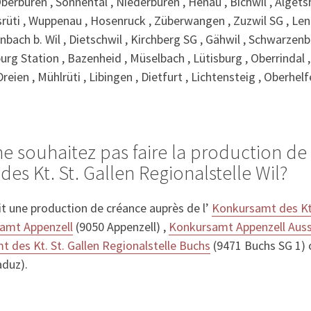
Oberbüren , Sonnental , Niederbüren , Henau , Bichwil , Algets
9122 Ebersol
srüti , Wuppenau , Hosenruck , Züberwangen , Zuzwil SG , Len
9116 Wolfertswil
nbach b. Wil , Dietschwil , Kirchberg SG , Gähwil , Schwarzen
9115 Dicken
rg Station , Bazenheid , Müselbach , Lütisburg , Oberrindal ,
9114 Hoffeld
eien , Mühlrüti , Libingen , Dietfurt , Lichtensteig , Oberhel
9113 Degersheim
9105 Schönengrund
9103 Schwellbrunn
9100 Herisau
ne souhaitez pas faire la production d
9015 St. Gallen
es Kt. St. Gallen Regionalstelle Wil?
8496 Steg im Tösstal
8376 Fischingen
8376 Au TG
it une production de créance auprès de l’
Konkursamt des Kt.
amt Appenzell
(9050 Appenzell) ,
Konkursamt Appenzell Auss
 des Kt. St. Gallen Regionalstelle Buchs
(9471 Buchs SG 1)
duz).