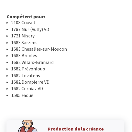
Compétent pour:
2108 Couvet
1787 Mur (Vully) VD
1721 Misery
1683 Sarzens
1683 Chesalles-sur-Moudon
1683 Brenles
1682 Villars-Bramard
1682 Prévonloup
1682 Lovatens
1682 Dompierre VD
1682 Cerniaz VD
1595 Faoug
1589 Chabrey
1588 Cudrefin
1587 Montmagny
1587 Constantine
1586 Vallamand
Production de la créance