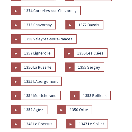
▸
1374 Corcelles-sur-Chavornay
▸
▸
1373 Chavornay
1372 Bavois
▸
1358 Valeyres-sous-Rances
▸
▸
1357 Lignerolle
1356 Les Clées
▸
▸
1356 La Russille
1355 Sergey
▸
1355 L'Abergement
▸
▸
1354 Montcherand
1353 Bofflens
▸
▸
1352 Agiez
1350 Orbe
▸
▸
1348 Le Brassus
1347 Le Solliat