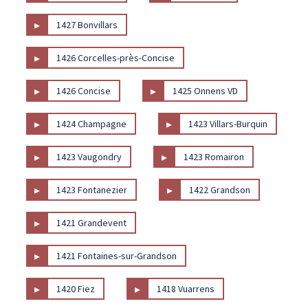
▸
1427 Bonvillars
▸
1426 Corcelles-près-Concise
▸
▸
1426 Concise
1425 Onnens VD
▸
▸
1424 Champagne
1423 Villars-Burquin
▸
▸
1423 Vaugondry
1423 Romairon
▸
▸
1423 Fontanezier
1422 Grandson
▸
1421 Grandevent
▸
1421 Fontaines-sur-Grandson
▸
▸
1420 Fiez
1418 Vuarrens