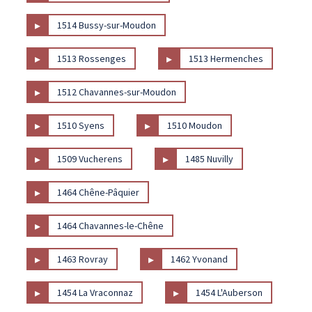
▸
1514 Bussy-sur-Moudon
▸
▸
1513 Rossenges
1513 Hermenches
▸
1512 Chavannes-sur-Moudon
▸
▸
1510 Syens
1510 Moudon
▸
▸
1509 Vucherens
1485 Nuvilly
▸
1464 Chêne-Pâquier
▸
1464 Chavannes-le-Chêne
▸
▸
1463 Rovray
1462 Yvonand
▸
▸
1454 La Vraconnaz
1454 L'Auberson