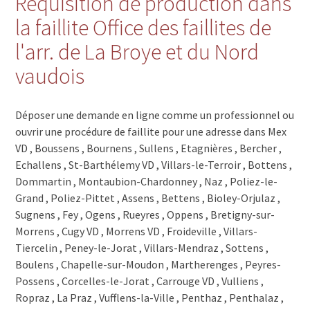
Réquisition de production dans
1441 Valeyres-sous-Montagny
la faillite Office des faillites de
1439 Rances
1438 Mathod
l'arr. de La Broye et du Nord
1437 Suscévaz
1436 Treycovagnes
vaudois
1436 Chamblon
1435 Essert-Pittet
1434 Ependes VD
Déposer une demande en ligne comme un professionnel ou
1433 Suchy
ouvrir une procédure de faillite pour une adresse dans Mex
1432 Gressy
VD , Boussens , Bournens , Sullens , Etagnières , Bercher ,
1432 Belmont-sur-Yverdon
Echallens , St-Barthélemy VD , Villars-le-Terroir , Bottens ,
1431 Vugelles-La Mothe
Dommartin , Montaubion-Chardonney , Naz , Poliez-le-
1431 Novalles
Grand , Poliez-Pittet , Assens , Bettens , Bioley-Orjulaz ,
1430 Orges
Sugnens , Fey , Ogens , Rueyres , Oppens , Bretigny-sur-
1429 Giez
Morrens , Cugy VD , Morrens VD , Froideville , Villars-
1428 Provence
Tiercelin , Peney-le-Jorat , Villars-Mendraz , Sottens ,
1428 Mutrux
Boulens , Chapelle-sur-Moudon , Martherenges , Peyres-
1427 Bonvillars
Possens , Corcelles-le-Jorat , Carrouge VD , Vulliens ,
1426 Corcelles-près-Concise
Ropraz , La Praz , Vufflens-la-Ville , Penthaz , Penthalaz ,
1426 Concise