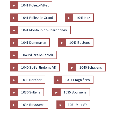
▸
1041 Poliez-Pittet
▸
▸
1041 Poliez-le-Grand
1041 Naz
▸
1041 Montaubion-Chardonney
▸
▸
1041 Dommartin
1041 Bottens
▸
1040 Villars-le-Terroir
▸
▸
1040 St-Barthélemy VD
1040 Echallens
▸
▸
1038 Bercher
1037 Etagnières
▸
▸
1036 Sullens
1035 Bournens
▸
▸
1034 Boussens
1031 Mex VD