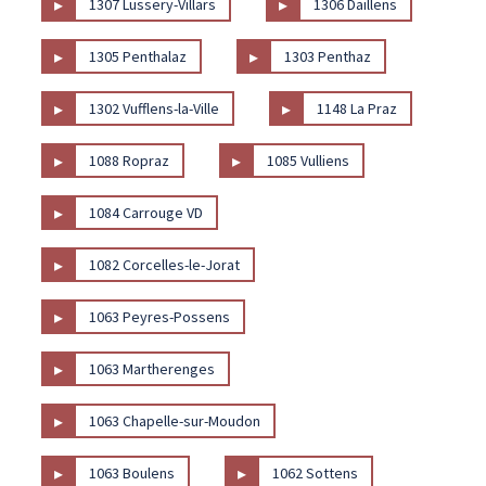
▸
▸
1307 Lussery-Villars
1306 Daillens
▸
▸
1305 Penthalaz
1303 Penthaz
▸
▸
1302 Vufflens-la-Ville
1148 La Praz
▸
▸
1088 Ropraz
1085 Vulliens
▸
1084 Carrouge VD
▸
1082 Corcelles-le-Jorat
▸
1063 Peyres-Possens
▸
1063 Martherenges
▸
1063 Chapelle-sur-Moudon
▸
▸
1063 Boulens
1062 Sottens