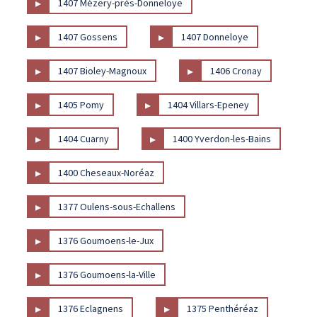
▸
1407 Mézery-près-Donneloye
▸
▸
1407 Gossens
1407 Donneloye
▸
▸
1407 Bioley-Magnoux
1406 Cronay
▸
▸
1405 Pomy
1404 Villars-Epeney
▸
▸
1404 Cuarny
1400 Yverdon-les-Bains
▸
1400 Cheseaux-Noréaz
▸
1377 Oulens-sous-Echallens
▸
1376 Goumoens-le-Jux
▸
1376 Goumoens-la-Ville
▸
▸
1376 Eclagnens
1375 Penthéréaz