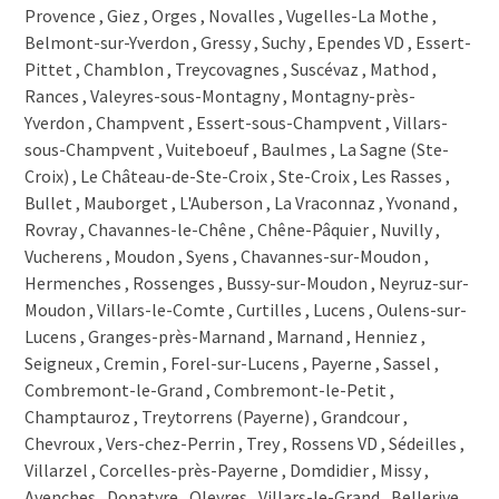
1410 St-Cierges
Provence , Giez , Orges , Novalles , Vugelles-La Mothe ,
1410 Denezy
Belmont-sur-Yverdon , Gressy , Suchy , Ependes VD , Essert-
1410 Correvon
Pittet , Chamblon , Treycovagnes , Suscévaz , Mathod ,
1409 Chanéaz
Rances , Valeyres-sous-Montagny , Montagny-près-
1408 Prahins
Yverdon , Champvent , Essert-sous-Champvent , Villars-
1407 Mézery-près-Donneloye
sous-Champvent , Vuiteboeuf , Baulmes , La Sagne (Ste-
1407 Gossens
Croix) , Le Château-de-Ste-Croix , Ste-Croix , Les Rasses ,
1407 Donneloye
Bullet , Mauborget , L'Auberson , La Vraconnaz , Yvonand ,
1407 Bioley-Magnoux
Rovray , Chavannes-le-Chêne , Chêne-Pâquier , Nuvilly ,
1406 Cronay
Vucherens , Moudon , Syens , Chavannes-sur-Moudon ,
1405 Pomy
Hermenches , Rossenges , Bussy-sur-Moudon , Neyruz-sur-
1404 Villars-Epeney
1404 Cuarny
Moudon , Villars-le-Comte , Curtilles , Lucens , Oulens-sur-
1400 Yverdon-les-Bains
Lucens , Granges-près-Marnand , Marnand , Henniez ,
1400 Cheseaux-Noréaz
Seigneux , Cremin , Forel-sur-Lucens , Payerne , Sassel ,
1377 Oulens-sous-Echallens
Combremont-le-Grand , Combremont-le-Petit ,
1376 Goumoens-le-Jux
Champtauroz , Treytorrens (Payerne) , Grandcour ,
1376 Goumoens-la-Ville
Chevroux , Vers-chez-Perrin , Trey , Rossens VD , Sédeilles ,
1376 Eclagnens
Villarzel , Corcelles-près-Payerne , Domdidier , Missy ,
1375 Penthéréaz
Avenches , Donatyre , Oleyres , Villars-le-Grand , Bellerive