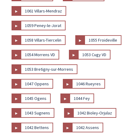
▸
1061 Villars-Mendraz
▸
1059 Peney-le-Jorat
▸
▸
1058 Villars-Tiercelin
1055 Froideville
▸
▸
1054 Morrens VD
1053 Cugy VD
▸
1053 Bretigny-sur-Morrens
▸
▸
1047 Oppens
1046 Rueyres
▸
▸
1045 Ogens
1044 Fey
▸
▸
1043 Sugnens
1042 Bioley-Orjulaz
▸
▸
1042 Bettens
1042 Assens