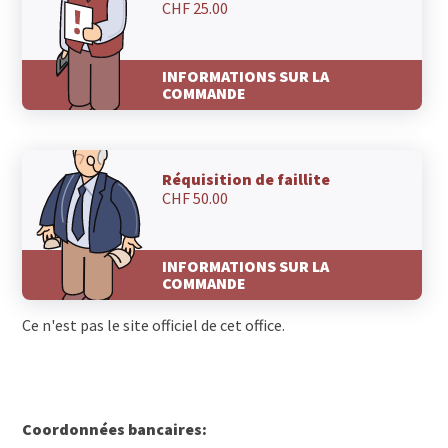
CHF 25.00
1585 Salavaux
1585 Cotterd
1585 Bellerive VD
INFORMATIONS SUR LA
1584 Villars-le-Grand
COMMANDE
1580 Oleyres
1580 Donatyre
1580 Avenches
1565 Missy
Réquisition de faillite
1564 Domdidier
CHF 50.00
1562 Corcelles-près-Payerne
1555 Villarzel
1554 Sédeilles
INFORMATIONS SUR LA
1554 Rossens VD
COMMANDE
1552 Trey
1551 Vers-chez-Perrin
Ce n'est pas le site officiel de cet office.
1545 Chevroux
1543 Grandcour
1538 Treytorrens (Payerne)
1537 Champtauroz
Coordonnées bancaires:
1536 Combremont-le-Petit