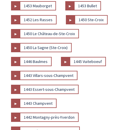
▸
▸
1453 Mauborget
1453 Bullet
▸
▸
1452 Les Rasses
1450 Ste-Croix
▸
1450 Le Château-de-Ste-Croix
▸
1450 La Sagne (Ste-Croix)
▸
▸
1446 Baulmes
1445 Vuiteboeuf
▸
1443 Villars-sous-Champvent
▸
1443 Essert-sous-Champvent
▸
1443 Champvent
▸
1442 Montagny-près-Yverdon