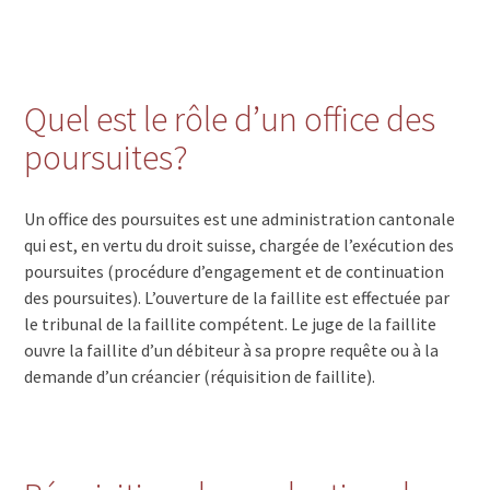
1509 Vucherens
1485 Nuvilly
1464 Chêne-Pâquier
1464 Chavannes-le-Chêne
1463 Rovray
Quel est le rôle d’un office des
1462 Yvonand
poursuites?
1454 La Vraconnaz
1454 L'Auberson
1453 Mauborget
Un office des poursuites est une administration cantonale
1453 Bullet
qui est, en vertu du droit suisse, chargée de l’exécution des
1452 Les Rasses
poursuites (procédure d’engagement et de continuation
1450 Ste-Croix
des poursuites). L’ouverture de la faillite est effectuée par
1450 Le Château-de-Ste-Croix
le tribunal de la faillite compétent. Le juge de la faillite
1450 La Sagne (Ste-Croix)
ouvre la faillite d’un débiteur à sa propre requête ou à la
1446 Baulmes
demande d’un créancier (réquisition de faillite).
1445 Vuiteboeuf
1443 Villars-sous-Champvent
1443 Essert-sous-Champvent
1443 Champvent
1442 Montagny-près-Yverdon