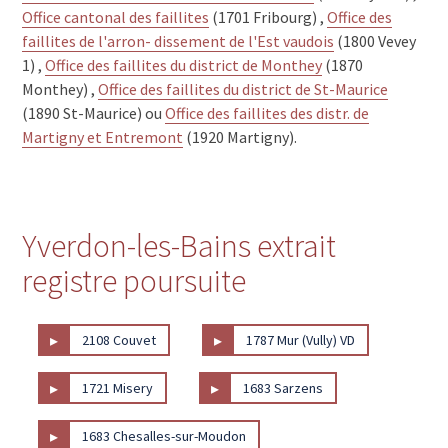
1343 Les Charbonnières
Office cantonal des faillites
(1701 Fribourg) ,
Office des
1342 Le Pont
faillites de l'arron- dissement de l'Est vaudois
(1800 Vevey
1341 L'Orient
1) ,
Office des faillites du district de Monthey
(1870
1338 Ballaigues
Monthey) ,
Office des faillites du district de St-Maurice
1337 Vallorbe
(1890 St-Maurice) ou
Office des faillites des distr. de
1329 Bretonnières
Martigny et Entremont
(1920 Martigny).
1326 Juriens
1325 Vaulion
1324 Premier
1323 Romainmôtier
1322 Croy
Yverdon-les-Bains extrait
1321 Arnex-sur-Orbe
registre poursuite
1307 Lussery-Villars
1306 Daillens
1305 Penthalaz
▸
▸
2108 Couvet
1787 Mur (Vully) VD
1303 Penthaz
1302 Vufflens-la-Ville
1148 La Praz
▸
▸
1721 Misery
1683 Sarzens
1088 Ropraz
1085 Vulliens
▸
1683 Chesalles-sur-Moudon