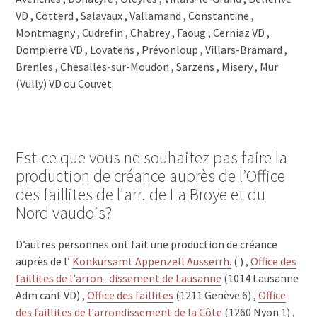
1374 Corcelles-sur-Chavornay
VD , Cotterd , Salavaux , Vallamand , Constantine ,
1373 Chavornay
Montmagny , Cudrefin , Chabrey , Faoug , Cerniaz VD ,
1372 Bavois
Dompierre VD , Lovatens , Prévonloup , Villars-Bramard ,
1358 Valeyres-sous-Rances
Brenles , Chesalles-sur-Moudon , Sarzens , Misery , Mur
1357 Lignerolle
(Vully) VD ou Couvet.
1356 Les Clées
1356 La Russille
1355 Sergey
1355 L'Abergement
1354 Montcherand
Est-ce que vous ne souhaitez pas faire la
1353 Bofflens
production de créance auprès de l’Office
1352 Agiez
des faillites de l'arr. de La Broye et du
1350 Orbe
Nord vaudois?
1348 Le Brassus
1347 Le Solliat
1347 Le Sentier
D’autres personnes ont fait une production de créance
1346 Les Bioux
auprès de l’
Konkursamt Appenzell Ausserrh.
( ) ,
Office des
1345 Le Séchey
faillites de l'arron- dissement de Lausanne
(1014 Lausanne
1345 Le Lieu
Adm cant VD) ,
Office des faillites
(1211 Genève 6) ,
Office
1344 L'Abbaye
des faillites de l'arrondissement de la Côte
(1260 Nyon 1) ,