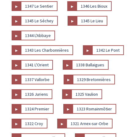
▸
▸
1347 Le Sentier
1346 Les Bioux
▸
▸
1345 Le Séchey
1345 Le Lieu
▸
1344 L'Abbaye
▸
▸
1343 Les Charbonnières
1342 Le Pont
▸
▸
1341 L'Orient
1338 Ballaigues
▸
▸
1337 Vallorbe
1329 Bretonnières
▸
▸
1326 Juriens
1325 Vaulion
▸
▸
1324 Premier
1323 Romainmôtier
▸
▸
1322 Croy
1321 Arnex-sur-Orbe