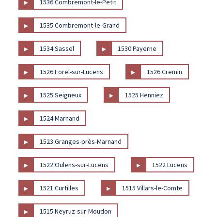
▸
1536 Combremont-le-Petit
▸
1535 Combremont-le-Grand
▸
▸
1534 Sassel
1530 Payerne
▸
▸
1526 Forel-sur-Lucens
1526 Cremin
▸
▸
1525 Seigneux
1525 Henniez
▸
1524 Marnand
▸
1523 Granges-près-Marnand
▸
▸
1522 Oulens-sur-Lucens
1522 Lucens
▸
▸
1521 Curtilles
1515 Villars-le-Comte
▸
1515 Neyruz-sur-Moudon