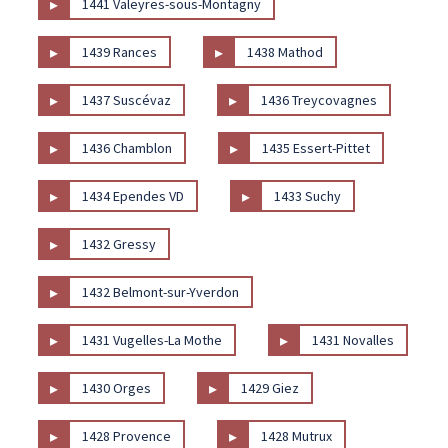
▸
1441 Valeyres-sous-Montagny
▸
▸
1439 Rances
1438 Mathod
▸
▸
1437 Suscévaz
1436 Treycovagnes
▸
▸
1436 Chamblon
1435 Essert-Pittet
▸
▸
1434 Ependes VD
1433 Suchy
▸
1432 Gressy
▸
1432 Belmont-sur-Yverdon
▸
▸
1431 Vugelles-La Mothe
1431 Novalles
▸
▸
1430 Orges
1429 Giez
▸
▸
1428 Provence
1428 Mutrux