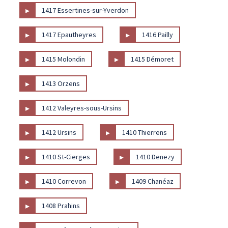
▸
1417 Essertines-sur-Yverdon
▸
▸
1417 Epautheyres
1416 Pailly
▸
▸
1415 Molondin
1415 Démoret
▸
1413 Orzens
▸
1412 Valeyres-sous-Ursins
▸
▸
1412 Ursins
1410 Thierrens
▸
▸
1410 St-Cierges
1410 Denezy
▸
▸
1410 Correvon
1409 Chanéaz
▸
1408 Prahins