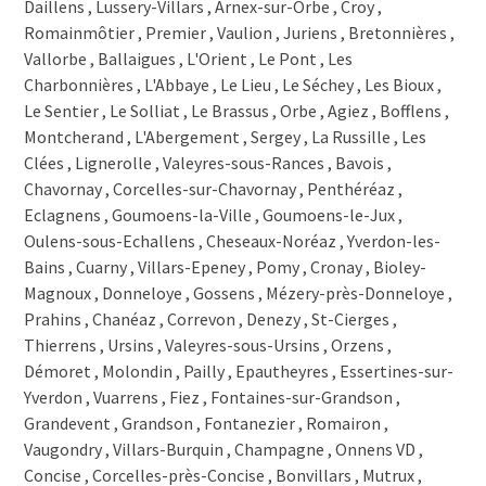
Daillens , Lussery-Villars , Arnex-sur-Orbe , Croy ,
1425 Onnens VD
Romainmôtier , Premier , Vaulion , Juriens , Bretonnières ,
1424 Champagne
1423 Villars-Burquin
Vallorbe , Ballaigues , L'Orient , Le Pont , Les
1423 Vaugondry
Charbonnières , L'Abbaye , Le Lieu , Le Séchey , Les Bioux ,
1423 Romairon
Le Sentier , Le Solliat , Le Brassus , Orbe , Agiez , Bofflens ,
1423 Fontanezier
Montcherand , L'Abergement , Sergey , La Russille , Les
1422 Grandson
Clées , Lignerolle , Valeyres-sous-Rances , Bavois ,
1421 Grandevent
Chavornay , Corcelles-sur-Chavornay , Penthéréaz ,
1421 Fontaines-sur-Grandson
Eclagnens , Goumoens-la-Ville , Goumoens-le-Jux ,
1420 Fiez
Oulens-sous-Echallens , Cheseaux-Noréaz , Yverdon-les-
1418 Vuarrens
Bains , Cuarny , Villars-Epeney , Pomy , Cronay , Bioley-
1417 Essertines-sur-Yverdon
Magnoux , Donneloye , Gossens , Mézery-près-Donneloye ,
1417 Epautheyres
Prahins , Chanéaz , Correvon , Denezy , St-Cierges ,
1416 Pailly
Thierrens , Ursins , Valeyres-sous-Ursins , Orzens ,
1415 Molondin
Démoret , Molondin , Pailly , Epautheyres , Essertines-sur-
1415 Démoret
Yverdon , Vuarrens , Fiez , Fontaines-sur-Grandson ,
1413 Orzens
1412 Valeyres-sous-Ursins
Grandevent , Grandson , Fontanezier , Romairon ,
1412 Ursins
Vaugondry , Villars-Burquin , Champagne , Onnens VD ,
1410 Thierrens
Concise , Corcelles-près-Concise , Bonvillars , Mutrux ,