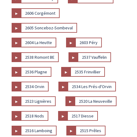
▸
2606 Corgémont
▸
2605 Sonceboz-Sombeval
▸
▸
2604 La Heutte
2603 Péry
▸
▸
2538 Romont BE
2537 Vauffelin
▸
▸
2536 Plagne
2535 Frinvillier
▸
▸
2534 Orvin
2534 Les Prés-d'Orvin
▸
▸
2523 Lignières
2520 La Neuveville
▸
▸
2518 Nods
2517 Diesse
▸
▸
2516 Lamboing
2515 Prêles