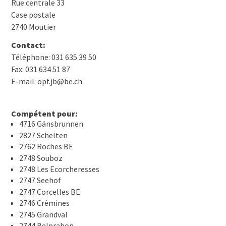
Rue centrale 33
Case postale
2740 Moutier
Contact:
Téléphone: 031 635 39 50
Fax: 031 634 51 87
E-mail: opf.jb@be.ch
Compétent pour:
4716 Gänsbrunnen
2827 Schelten
2762 Roches BE
2748 Souboz
2748 Les Ecorcheresses
2747 Seehof
2747 Corcelles BE
2746 Crémines
2745 Grandval
2744 Belprahon