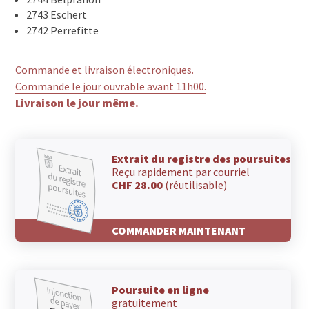
2743 Eschert
2742 Perrefitte
2738 Court
2736 Sorvilier
Commande et livraison électroniques.
2735 Malleray
Commande le jour ouvrable avant 11h00.
2735 Champoz
Livraison le jour même.
2735 Bévilard
2733 Pontenet
2732 Saules BE
2732 Saicourt
Extrait du registre des poursuites
2732 Reconvilier
Reçu rapidement par courriel
2732 Loveresse
CHF 28.00
(réutilisable)
2723 Mont-Tramelan
2722 Les Reussilles
COMMANDER MAINTENANT
2720 Tramelan
2720 La Tanne
2717 Rebévelier
2717 Fornet-Dessous
Poursuite en ligne
2716 Sornetan
gratuitement
2715 Monible