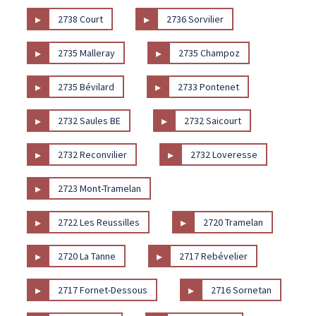
▸
▸
2738 Court
2736 Sorvilier
▸
▸
2735 Malleray
2735 Champoz
▸
▸
2735 Bévilard
2733 Pontenet
▸
▸
2732 Saules BE
2732 Saicourt
▸
▸
2732 Reconvilier
2732 Loveresse
▸
2723 Mont-Tramelan
▸
▸
2722 Les Reussilles
2720 Tramelan
▸
▸
2720 La Tanne
2717 Rebévelier
▸
▸
2717 Fornet-Dessous
2716 Sornetan