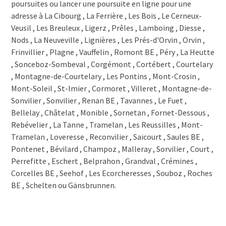
poursuites ou lancer une poursuite en ligne pour une
adresse à La Cibourg , La Ferrière , Les Bois , Le Cerneux-
Veusil , Les Breuleux , Ligerz , Prêles , Lamboing , Diesse ,
Nods , La Neuveville , Lignières , Les Prés-d'Orvin , Orvin ,
Frinvillier , Plagne , Vauffelin , Romont BE , Péry , La Heutte
, Sonceboz-Sombeval , Corgémont , Cortébert , Courtelary
, Montagne-de-Courtelary , Les Pontins , Mont-Crosin ,
Mont-Soleil , St-Imier , Cormoret , Villeret , Montagne-de-
Sonvilier , Sonvilier , Renan BE , Tavannes , Le Fuet ,
Bellelay , Châtelat , Monible , Sornetan , Fornet-Dessous ,
Rebévelier , La Tanne , Tramelan , Les Reussilles , Mont-
Tramelan , Loveresse , Reconvilier , Saicourt , Saules BE ,
Pontenet , Bévilard , Champoz , Malleray , Sorvilier , Court ,
Perrefitte , Eschert , Belprahon , Grandval , Crémines ,
Corcelles BE , Seehof , Les Ecorcheresses , Souboz , Roches
BE , Schelten ou Gänsbrunnen.