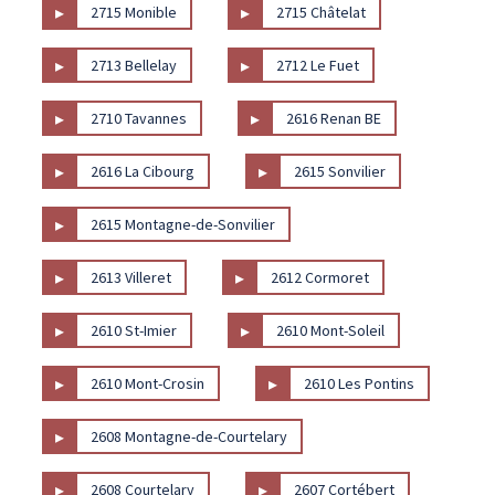
▸
▸
2715 Monible
2715 Châtelat
▸
▸
2713 Bellelay
2712 Le Fuet
▸
▸
2710 Tavannes
2616 Renan BE
▸
▸
2616 La Cibourg
2615 Sonvilier
▸
2615 Montagne-de-Sonvilier
▸
▸
2613 Villeret
2612 Cormoret
▸
▸
2610 St-Imier
2610 Mont-Soleil
▸
▸
2610 Mont-Crosin
2610 Les Pontins
▸
2608 Montagne-de-Courtelary
▸
▸
2608 Courtelary
2607 Cortébert