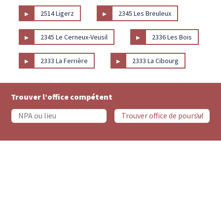
▸
▸
2514 Ligerz
2345 Les Breuleux
▸
▸
2345 Le Cerneux-Veusil
2336 Les Bois
▸
▸
2333 La Ferrière
2333 La Cibourg
Trouver l’office compétent