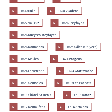
▸
▸
1630 Bulle
1628 Vuadens
▸
▸
1627 Vaulruz
1626 Treyfayes
▸
1626 Rueyres-Treyfayes
▸
▸
1626 Romanens
1625 Sâles (Gruyère)
▸
▸
1625 Maules
1624 Progens
▸
▸
1624 La Verrerie
1624 Grattavache
▸
▸
1623 Semsales
1619 Les Paccots
▸
▸
1618 Châtel-St-Denis
1617 Tatroz
▸
▸
1617 Remaufens
1616 Attalens