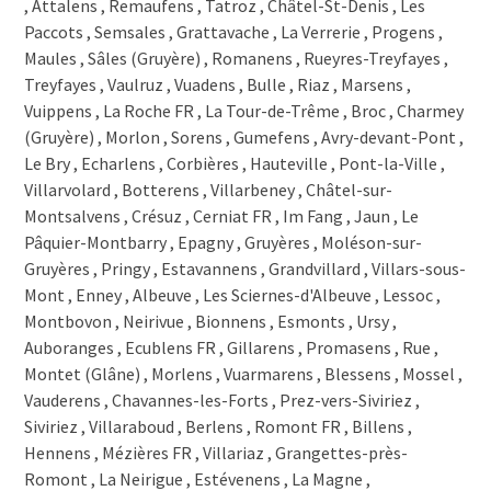
1723 Marly
1722 Bourguillon
1721 Misery
1721 Courtion
1721 Cournillens
1721 Cormérod
1720 Corminboeuf
1720 Chésopelloz
1719 Zumholz
1719 Brünisried
1718 Rechthalten
1717 St. Ursen
1716 Schwarzsee
1716 Plaffeien
1716 Oberschrot
1715 Alterswil FR
1714 Heitenried
1713 St. Antoni
1712 Tafers
1700 Fribourg