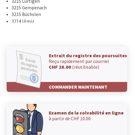
3215 Lurtigen
3215 Gempenach
3215 Büchslen
3214 Ulmiz
3213 Liebistorf
3213 Kleinbösingen
3212 Kleingurmels
3212 Gurmels
3210 Kerzers
Extrait du registre des poursuites
Reçu rapidement par courriel
3207 Wileroltigen
CHF 28.00
(réutilisable)
3207 Golaten
3206 Wallenbuch
3205 Gümmenen
COMMANDER MAINTENANT
3186 Düdingen
3185 Schmitten FR
3184 Wünnewil
3182 Ueberstorf
Examen de la solvabilité en ligne
3178 Bösingen
à partir de CHF 10.00
3176 Neuenegg
3175 Flamatt