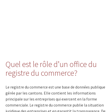
1782 Formangueires
1782 Cormagens
1782 Belfaux
1782 Autafond
1776 Montagny-la-Ville
1775 Mannens
1775 Grandsivaz
1774 Montagny-les-Monts
1774 Cousset
1773 Russy
1773 Léchelles
Quel est le rôle d’un office du
1773 Chandon
1772 Ponthaux
registre du commerce?
1772 Nierlet-les-Bois
1772 Grolley
1763 Granges-Paccot
Le registre du commerce est une base de données publique
1762 Givisiez
gérée par les cantons. Elle contient les informations
1757 Noréaz
principale sur les entreprises qui exercent en la forme
1756 Onnens FR
commerciale. Le registre du commerce publie la situation
1756 Lovens
juridique des entreprises et en garantit la transparence. De