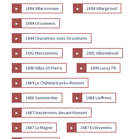
▸
▸
1694 Villarsiviriaux
1694 Villargiroud
▸
1694 Orsonnens
▸
1694 Chavannes-sous-Orsonnens
▸
▸
1692 Massonnens
1691 Villarimboud
▸
▸
1690 Villaz-St-Pierre
1690 Lussy FR
▸
1689 Le Châtelard-près-Romont
▸
▸
1688 Sommentier
1688 Lieffrens
▸
1687 Vuisternens-devant-Romont
▸
▸
1687 La Magne
1687 Estévenens