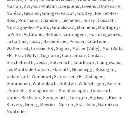
1688 Lieffrens
1687 Vuisternens-devant-Romont
1687 La Magne
1687 Estévenens
1686 La Neirigue
1686 Grangettes-près-Romont
1685 Villariaz
1684 Mézières FR
1681 Hennens
1681 Billens
1680 Romont FR
1680 Berlens
1679 Villaraboud
1678 Siviriez
1677 Prez-vers-Siviriez
1676 Chavannes-les-Forts
1675 Vauderens
1675 Mossel
1675 Blessens
1674 Vuarmarens