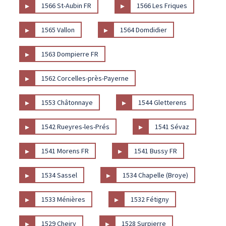
▸
▸
1566 St-Aubin FR
1566 Les Friques
▸
▸
1565 Vallon
1564 Domdidier
▸
1563 Dompierre FR
▸
1562 Corcelles-près-Payerne
▸
▸
1553 Châtonnaye
1544 Gletterens
▸
▸
1542 Rueyres-les-Prés
1541 Sévaz
▸
▸
1541 Morens FR
1541 Bussy FR
▸
▸
1534 Sassel
1534 Chapelle (Broye)
▸
▸
1533 Ménières
1532 Fétigny
▸
▸
1529 Cheiry
1528 Surpierre