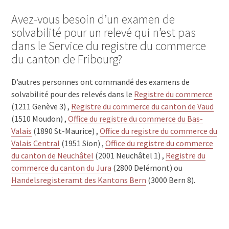
1674 Morlens
1674 Montet (Glâne)
Avez-vous besoin d’un examen de
1673 Rue
solvabilité pour un relevé qui n’est pas
1673 Promasens
dans le Service du registre du commerce
1673 Gillarens
du canton de Fribourg?
1673 Ecublens FR
1673 Auboranges
1670 Ursy
D’autres personnes ont commandé des examens de
1670 Esmonts
solvabilité pour des relevés dans le
Registre du commerce
1670 Bionnens
(1211 Genève 3) ,
Registre du commerce du canton de Vaud
1669 Neirivue
(1510 Moudon) ,
Office du registre du commerce du Bas-
1669 Montbovon
Valais
(1890 St-Maurice) ,
Office du registre du commerce du
1669 Lessoc
Valais Central
(1951 Sion) ,
Office du registre du commerce
1669 Les Sciernes-d'Albeuve
du canton de Neuchâtel
(2001 Neuchâtel 1) ,
Registre du
1669 Albeuve
commerce du canton du Jura
(2800 Delémont) ou
1667 Enney
Handelsregisteramt des Kantons Bern
(3000 Bern 8).
1666 Villars-sous-Mont
1666 Grandvillard
1665 Estavannens
1663 Pringy