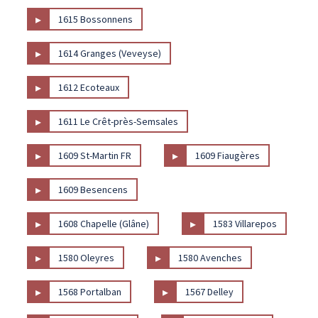
▸
1615 Bossonnens
▸
1614 Granges (Veveyse)
▸
1612 Ecoteaux
▸
1611 Le Crêt-près-Semsales
▸
▸
1609 St-Martin FR
1609 Fiaugères
▸
1609 Besencens
▸
▸
1608 Chapelle (Glâne)
1583 Villarepos
▸
▸
1580 Oleyres
1580 Avenches
▸
▸
1568 Portalban
1567 Delley