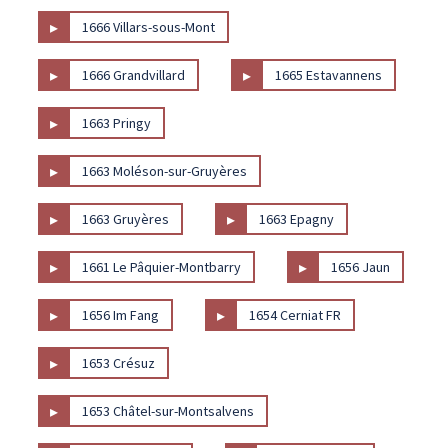
▸
1666 Villars-sous-Mont
▸
▸
1666 Grandvillard
1665 Estavannens
▸
1663 Pringy
▸
1663 Moléson-sur-Gruyères
▸
▸
1663 Gruyères
1663 Epagny
▸
▸
1661 Le Pâquier-Montbarry
1656 Jaun
▸
▸
1656 Im Fang
1654 Cerniat FR
▸
1653 Crésuz
▸
1653 Châtel-sur-Montsalvens