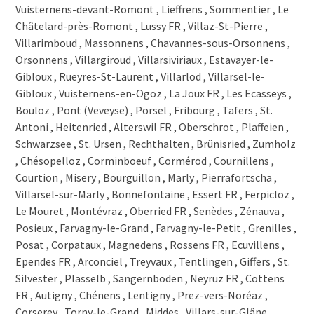
1699 Porsel
1699 Pont (Veveyse)
1699 Bouloz
1697 Les Ecasseys
1697 La Joux FR
1696 Vuisternens-en-Ogoz
1695 Villarsel-le-Gibloux
1695 Villarlod
1695 Rueyres-St-Laurent
1695 Estavayer-le-Gibloux
1694 Villarsiviriaux
1694 Villargiroud
1694 Orsonnens
1694 Chavannes-sous-Orsonnens
1692 Massonnens
1691 Villarimboud
1690 Villaz-St-Pierre
1690 Lussy FR
1689 Le Châtelard-près-Romont
1688 Sommentier