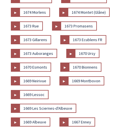
▸
▸
1674 Morlens
1674 Montet (Glâne)
▸
▸
1673 Rue
1673 Promasens
▸
▸
1673 Gillarens
1673 Ecublens FR
▸
▸
1673 Auboranges
1670 Ursy
▸
▸
1670 Esmonts
1670 Bionnens
▸
▸
1669 Neirivue
1669 Montbovon
▸
1669 Lessoc
▸
1669 Les Sciernes-d'Albeuve
▸
▸
1669 Albeuve
1667 Enney