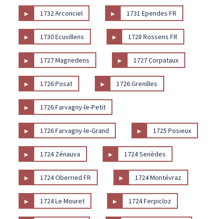
▸
▸
1732 Arconciel
1731 Ependes FR
▸
▸
1730 Ecuvillens
1728 Rossens FR
▸
▸
1727 Magnedens
1727 Corpataux
▸
▸
1726 Posat
1726 Grenilles
▸
1726 Farvagny-le-Petit
▸
▸
1726 Farvagny-le-Grand
1725 Posieux
▸
▸
1724 Zénauva
1724 Senèdes
▸
▸
1724 Oberried FR
1724 Montévraz
▸
▸
1724 Le Mouret
1724 Ferpicloz