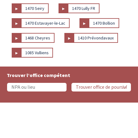
▸
▸
1470 Seiry
1470 Lully FR
▸
▸
1470 Estavayer-le-Lac
1470 Bollion
▸
▸
1468 Cheyres
1410 Prévondavaux
▸
1085 Vulliens
Trouver l’office compétent