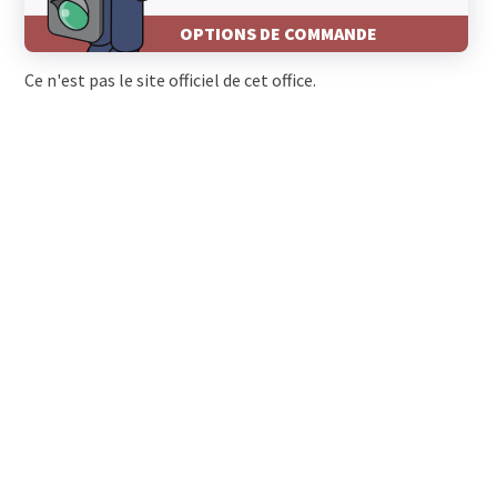
1808 Les Monts-de-Corsier
1796 Courgevaux
OPTIONS DE COMMANDE
1795 Courlevon
1794 Salvenach
Ce n'est pas le site officiel de cet office.
1793 Jeuss
1792 Guschelmuth
1792 Cordast
1791 Courtaman
1789 Lugnorre
1788 Praz (Vully)
1787 Mur (Vully) FR
1787 Môtier (Vully)
1786 Sugiez
1785 Cressier FR
1784 Wallenried
1784 Courtepin
1783 Pensier
1783 Barberêche
1782 Lossy
1782 La Corbaz