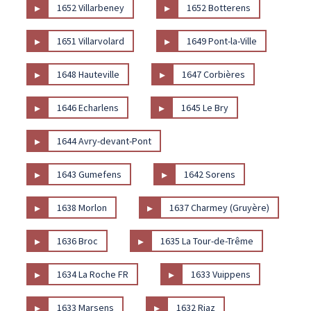
▸
▸
1652 Villarbeney
1652 Botterens
▸
▸
1651 Villarvolard
1649 Pont-la-Ville
▸
▸
1648 Hauteville
1647 Corbières
▸
▸
1646 Echarlens
1645 Le Bry
▸
1644 Avry-devant-Pont
▸
▸
1643 Gumefens
1642 Sorens
▸
▸
1638 Morlon
1637 Charmey (Gruyère)
▸
▸
1636 Broc
1635 La Tour-de-Trême
▸
▸
1634 La Roche FR
1633 Vuippens
▸
▸
1633 Marsens
1632 Riaz