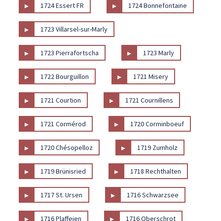
▸
▸
1724 Essert FR
1724 Bonnefontaine
▸
1723 Villarsel-sur-Marly
▸
▸
1723 Pierrafortscha
1723 Marly
▸
▸
1722 Bourguillon
1721 Misery
▸
▸
1721 Courtion
1721 Cournillens
▸
▸
1721 Cormérod
1720 Corminboeuf
▸
▸
1720 Chésopelloz
1719 Zumholz
▸
▸
1719 Brünisried
1718 Rechthalten
▸
▸
1717 St. Ursen
1716 Schwarzsee
▸
▸
1716 Plaffeien
1716 Oberschrot