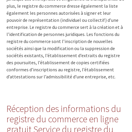
1754 Corjolens
plus, le registre du commerce dresse également la liste
1754 Avry-sur-Matran
également les personnes autorisées à signer et leur
1753 Matran
pouvoir de représentation (individuel ou collectif) d’une
1752 Villars-sur-Glâne
1749 Middes
entreprise. Le registre du commerce sert à la création et à
1748 Torny-le-Grand
l’identification de personnes juridiques. Les fonctions du
1747 Corserey
registre du commerce sont l’inscription de nouvelles
1746 Prez-vers-Noréaz
sociétés ainsi que la modification ou la suppression de
1745 Lentigny
sociétés existants, l’établissement d’extraits du registre
1744 Chénens
des poursuites, l’établissement de copies certifiées
1742 Autigny
conformes d’inscriptions au registre, l’établissement
1741 Cottens FR
d’attestations sur l’admissibilité d’une entreprise, etc.
1740 Neyruz FR
1738 Sangernboden
1737 Plasselb
1736 St. Silvester
Réception des informations du
1735 Giffers
1734 Tentlingen
registre du commerce en ligne
1733 Treyvaux
1732 Arconciel
gratuit Service du registre du