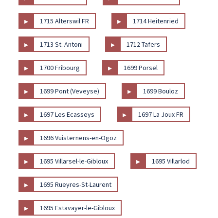
▸
▸
1715 Alterswil FR
1714 Heitenried
▸
▸
1713 St. Antoni
1712 Tafers
▸
▸
1700 Fribourg
1699 Porsel
▸
▸
1699 Pont (Veveyse)
1699 Bouloz
▸
▸
1697 Les Ecasseys
1697 La Joux FR
▸
1696 Vuisternens-en-Ogoz
▸
▸
1695 Villarsel-le-Gibloux
1695 Villarlod
▸
1695 Rueyres-St-Laurent
▸
1695 Estavayer-le-Gibloux