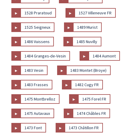
▸
▸
1528 Praratoud
1527 Villeneuve FR
▸
▸
1525 Seigneux
1489 Murist
▸
▸
1486 Vuissens
1485 Nuvilly
▸
▸
1484 Granges-de-Vesin
1484 Aumont
▸
▸
1483 Vesin
1483 Montet (Broye)
▸
▸
1483 Frasses
1482 Cugy FR
▸
▸
1475 Montbrelloz
1475 Forel FR
▸
▸
1475 Autavaux
1474 Châbles FR
▸
▸
1473 Font
1473 Châtillon FR