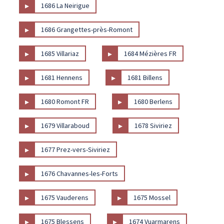
▸
1686 La Neirigue
▸
1686 Grangettes-près-Romont
▸
▸
1685 Villariaz
1684 Mézières FR
▸
▸
1681 Hennens
1681 Billens
▸
▸
1680 Romont FR
1680 Berlens
▸
▸
1679 Villaraboud
1678 Siviriez
▸
1677 Prez-vers-Siviriez
▸
1676 Chavannes-les-Forts
▸
▸
1675 Vauderens
1675 Mossel
▸
▸
1675 Blessens
1674 Vuarmarens