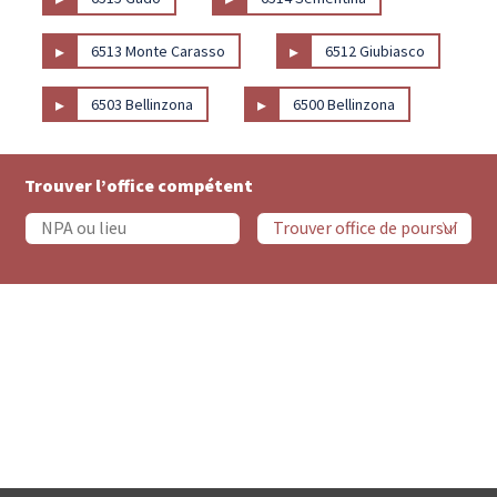
▸
▸
6513 Monte Carasso
6512 Giubiasco
▸
▸
6503 Bellinzona
6500 Bellinzona
Trouver l’office compétent