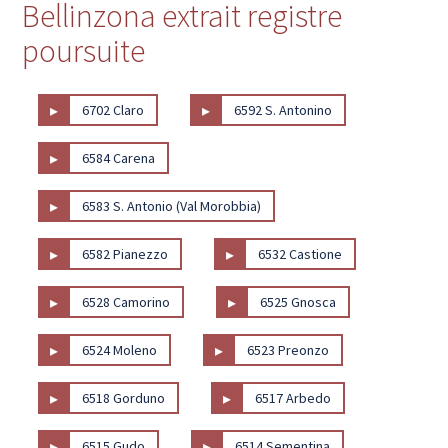
Bellinzona extrait registre
poursuite
▸
▸
6702 Claro
6592 S. Antonino
▸
6584 Carena
▸
6583 S. Antonio (Val Morobbia)
▸
▸
6582 Pianezzo
6532 Castione
▸
▸
6528 Camorino
6525 Gnosca
▸
▸
6524 Moleno
6523 Preonzo
▸
▸
6518 Gorduno
6517 Arbedo
▸
▸
6515 Gudo
6514 Sementina