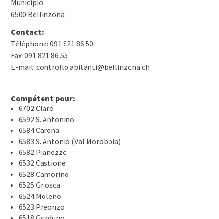
Municipio
6500 Bellinzona
Contact:
Téléphone: 091 821 86 50
Fax: 091 821 86 55
E-mail: controllo.abitanti@bellinzona.ch
Compétent pour:
6702 Claro
6592 S. Antonino
6584 Carena
6583 S. Antonio (Val Morobbia)
6582 Pianezzo
6532 Castione
6528 Camorino
6525 Gnosca
6524 Moleno
6523 Preonzo
6518 Gorduno