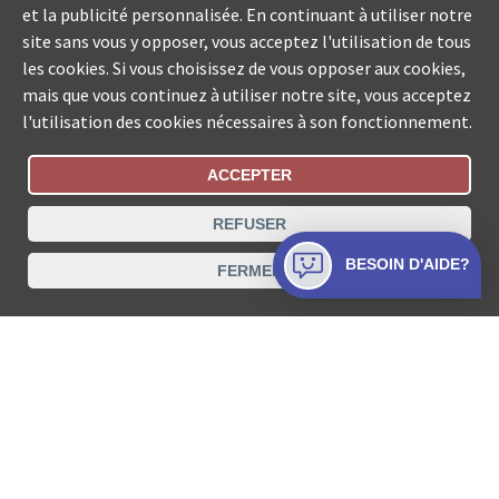
et la publicité personnalisée. En continuant à utiliser notre
site sans vous y opposer, vous acceptez l'utilisation de tous
les cookies. Si vous choisissez de vous opposer aux cookies,
mais que vous continuez à utiliser notre site, vous acceptez
l'utilisation des cookies nécessaires à son fonctionnement.
ACCEPTER
Statut De La Commande
REFUSER
Recherche des offices de Suisse
BESOIN D'AIDE?
FERMER
Protection des données
Mentions légales
Conditions d’utilisation
Contact
© COLLECTA SA www.poursuites-plus.ch est un service
de Collecta SA.