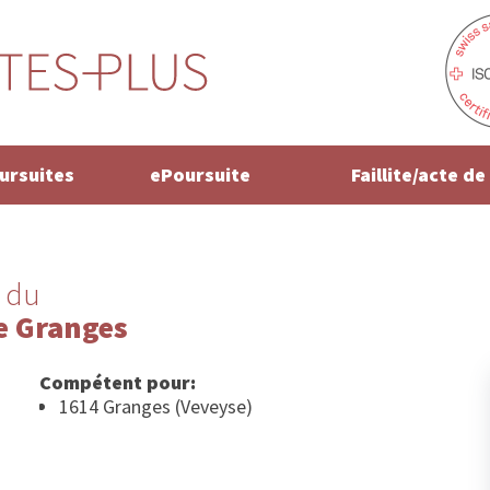
oursuites
ePoursuite
Faillite/acte d
 du
e Granges
Compétent pour:
1614 Granges (Veveyse)