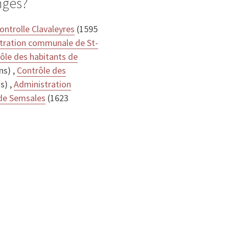
nges?
ntrolle Clavaleyres
(1595
tration communale de St-
ôle des habitants de
s) ,
Contrôle des
s) ,
Administration
de Semsales
(1623