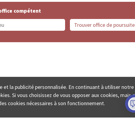
office compétent
offices de Suisse
Protection des données
Mentions
e et la publicité personnalisée. En continuant à utiliser notre
ECTA SA www.poursuites-plus.ch est un service de Colle
ookies. Si vous choisissez de vous opposer aux cookies, mais 
on des cookies nécessaires à son fonctionnement.