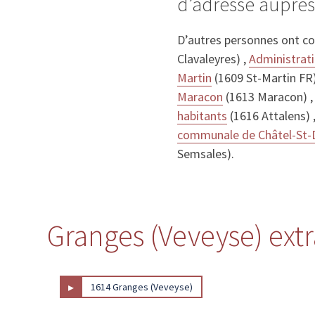
d’adresse auprè
D’autres personnes ont c
Clavaleyres) ,
Administrat
Martin
(1609 St-Martin FR)
Maracon
(1613 Maracon) 
habitants
(1616 Attalens) 
communale de Châtel-St-
Semsales).
Granges (Veveyse) extra
▸
1614 Granges (Veveyse)