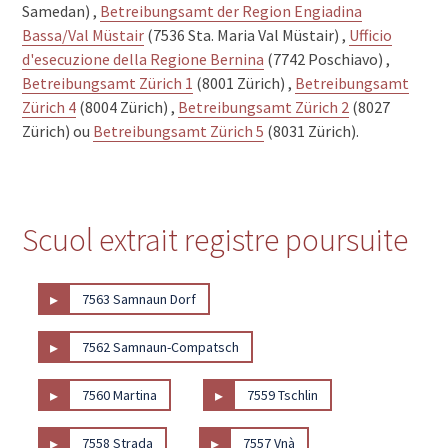
Samedan) ,
Betreibungsamt der Region Engiadina
Bassa/Val Müstair
(7536 Sta. Maria Val Müstair) ,
Ufficio
d'esecuzione della Regione Bernina
(7742 Poschiavo) ,
Betreibungsamt Zürich 1
(8001 Zürich) ,
Betreibungsamt
Zürich 4
(8004 Zürich) ,
Betreibungsamt Zürich 2
(8027
Zürich) ou
Betreibungsamt Zürich 5
(8031 Zürich).
Scuol extrait registre poursuite
▸
7563 Samnaun Dorf
▸
7562 Samnaun-Compatsch
▸
▸
7560 Martina
7559 Tschlin
▸
▸
7558 Strada
7557 Vnà