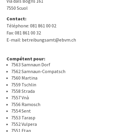
Via dals Bogns 161
7550 Scuol
Contact:
Téléphone: 081 861 00 02
Fax: 081 861 00 32
E-mail: betreibungsamt@ebvm.ch
Compétent pour:
7563 Samnaun Dorf
7562 Samnaun-Compatsch
7560 Martina
7559 Tschlin
7558 Strada
7557 Vnà
7556 Ramosch
7554 Sent
7553 Tarasp
7552 Vulpera
7551 Ftan