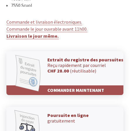
7550 Scuol
7546 Ardez
7545 Guarda
Commande et livraison électroniques.
7543 Lavin
Commande le jour ouvrable avant 11h00.
7542 Susch
Livraison le jour même.
7530 Zernez
7527 Brail
Extrait du registre des poursuites
Reçu rapidement par courriel
CHF 28.00
(réutilisable)
COMMANDER MAINTENANT
Poursuite en ligne
gratuitement