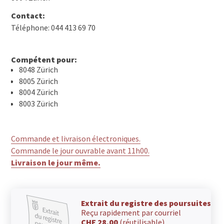
Contact:
Téléphone: 044 413 69 70
Compétent pour:
8048 Zürich
8005 Zürich
8004 Zürich
8003 Zürich
Commande et livraison électroniques.
Commande le jour ouvrable avant 11h00.
Livraison le jour même.
Extrait du registre des poursuites
Reçu rapidement par courriel
CHF 28.00
(réutilisable)