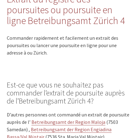
poursuites ou poursuite en
ligne Betreibungsamt Zürich 4
Commander rapidement et facilement un extrait des
poursuites ou lancer une poursuite en ligne pour une
adresse à ou Zürich.
Est-ce que vous ne souhaitez pas
commander l’extrait de poursuite auprès
de l’Betreibungsamt Zürich 4?
D’autres personnes ont commandé un extrait de poursuite
auprès de l’
Betreibungsamt der Region Maloja
(7503
Samedan) ,
Betreibungsamt der Region Engiadina
Bassa/Val Müstair
(7536 Sta. Maria Val Müstair) ,