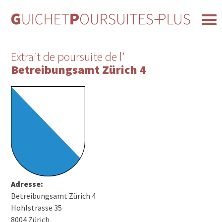
Extrait de poursuite de l’
Betreibungsamt Zürich 4
Adresse:
Betreibungsamt Zürich 4
Hohlstrasse 35
8004 Zürich