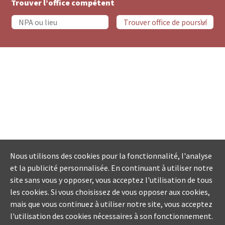
Trouver l’office compétent
Nous utilisons des cookies pour la fonctionnalité, l'analyse
et la publicité personnalisée. En continuant à utiliser notre
site sans vous y opposer, vous acceptez l'utilisation de tous
les cookies. Si vous choisissez de vous opposer aux cookies,
mais que vous continuez à utiliser notre site, vous acceptez
l'utilisation des cookies nécessaires à son fonctionnement.