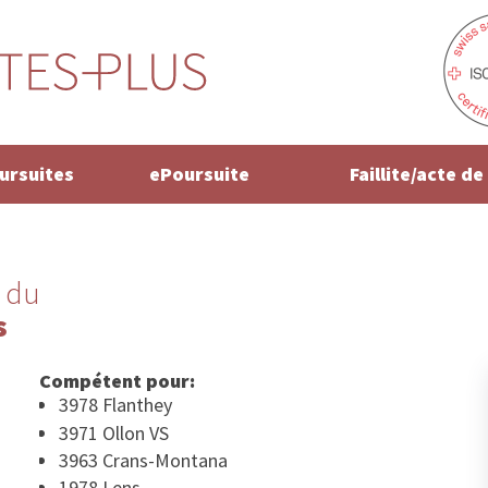
oursuites
ePoursuite
Faillite/acte d
 du
s
Compétent pour:
3978 Flanthey
3971 Ollon VS
3963 Crans-Montana
1978 Lens