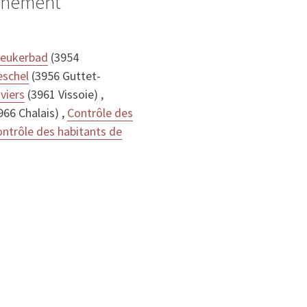
ignement
eukerbad
(3954
eschel
(3956 Guttet-
viers
(3961 Vissoie) ,
966 Chalais) ,
Contrôle des
ntrôle des habitants de