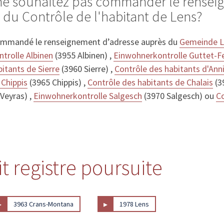
 ne souhaitez pas commander le rense
 du Contrôle de l'habitant de Lens?
ommandé le renseignement d’adresse auprès du
Gemeinde L
trolle Albinen
(3955 Albinen) ,
Einwohnerkontrolle Guttet-F
itants de Sierre
(3960 Sierre) ,
Contrôle des habitants d'Anni
 Chippis
(3965 Chippis) ,
Contrôle des habitants de Chalais
(3
Veyras) ,
Einwohnerkontrolle Salgesch
(3970 Salgesch) ou
Co
t registre poursuite
▸
▸
3963 Crans-Montana
1978 Lens