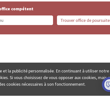
office compétent
offices de Suisse
Protection des données
Mentions
e et la publicité personnalisée. En continuant à utiliser notre
ECTA SA www.poursuites-plus.ch est un service de Colle
ookies. Si vous choisissez de vous opposer aux cookies, mais 
on des cookies nécessaires à son fonctionnement.