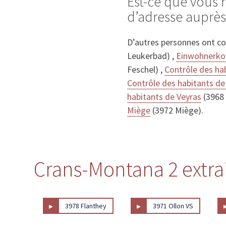
Est-ce que vous
d’adresse auprès
D’autres personnes ont c
Leukerbad) ,
Einwohnerkon
Feschel) ,
Contrôle des hab
Contrôle des habitants de
habitants de Veyras
(3968 
Miège
(3972 Miège).
Crans-Montana 2 extrai
▸
▸
3978 Flanthey
3971 Ollon VS