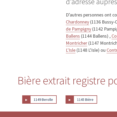
d’adresse auprès
D’autres personnes ont c
Chardonney
(1136 Bussy-
de Pampigny
(1142 Pampi
Ballens
(1144 Ballens) ,
Co
Montricher
(1147 Montrich
L'Isle
(1148 L'Isle) ou
Contr
Bière extrait registre 
▸
▸
1149 Berolle
1145 Bière