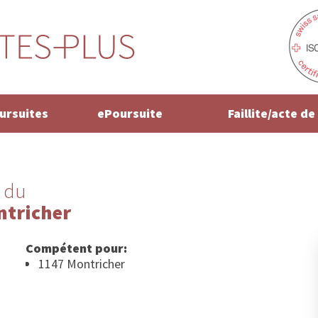
oursuites
ePoursuite
Faillite/acte d
 du
ntricher
Compétent pour:
1147 Montricher