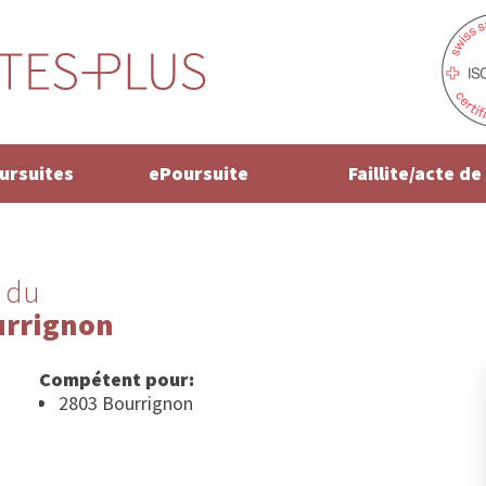
oursuites
ePoursuite
Faillite/acte d
 du
urrignon
Compétent pour:
2803 Bourrignon