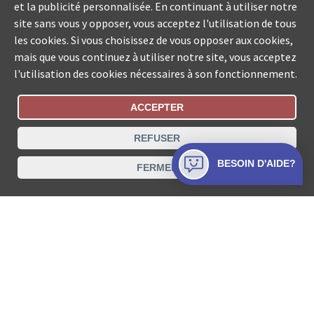
et la publicité personnalisée. En continuant à utiliser notre
site sans vous y opposer, vous acceptez l'utilisation de tous
les cookies. Si vous choisissez de vous opposer aux cookies,
mais que vous continuez à utiliser notre site, vous acceptez
l'utilisation des cookies nécessaires à son fonctionnement.
ACCEPTER
Statut De La Commande
REFUSER
Recherche des offices de Suisse
BESOIN D'AIDE?
FERMER
Protection des données
Mentions légales
Conditions d’utilisation
Contact
© COLLECTA SA www.poursuites-plus.ch est un service
de Collecta SA.