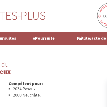
oursuites
ePoursuite
Faillite/acte d
 du
seux
Compétent pour:
2034 Peseux
2000 Neuchâtel