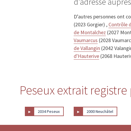
d’adresse auprès
D’autres personnes ont c
(2023 Gorgier) ,
Contrôle 
de Montalchez
(2027 Mont
Vaumarcus
(2028 Vaumarc
de Vallangin
(2042 Valangi
d'Hauterive
(2068 Hauteri
Peseux extrait registre
▸
▸
2034 Peseux
2000 Neuchâtel