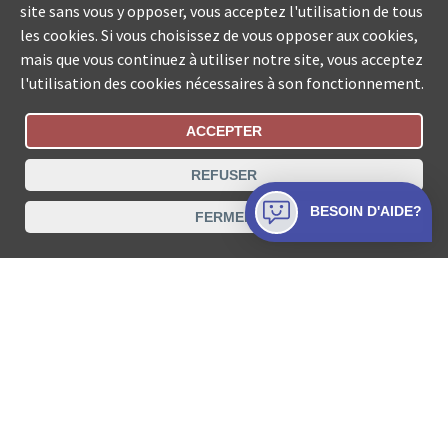
site sans vous y opposer, vous acceptez l'utilisation de tous
les cookies. Si vous choisissez de vous opposer aux cookies,
mais que vous continuez à utiliser notre site, vous acceptez
l'utilisation des cookies nécessaires à son fonctionnement.
ACCEPTER
Statut De La Commande
REFUSER
Recherche des offices de Suisse
BESOIN D'AIDE?
FERMER
Protection des données
Mentions légales
Conditions d’utilisation
Contact
© COLLECTA SA www.poursuites-plus.ch est un service
de Collecta SA.