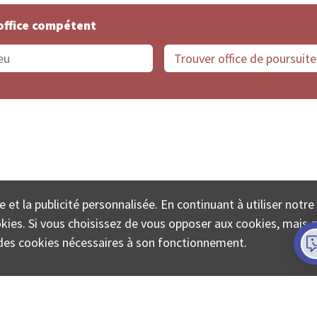
office compétent
offices de Suisse
Protection des données
Mentions
e et la publicité personnalisée. En continuant à utiliser notre
ECTA SA www.poursuites-plus.ch est un service de Colle
ookies. Si vous choisissez de vous opposer aux cookies, mais 
on des cookies nécessaires à son fonctionnement.