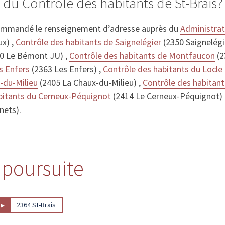
 du Contrôle des habitants de St-Brais?
ommandé le renseignement d’adresse auprès du
Administra
ux) ,
Contrôle des habitants de Saignelégier
(2350 Saignelégi
0 Le Bémont JU) ,
Contrôle des habitants de Montfaucon
(2
s Enfers
(2363 Les Enfers) ,
Contrôle des habitants du Locle
-du-Milieu
(2405 La Chaux-du-Milieu) ,
Contrôle des habitant
bitants du Cerneux-Péquignot
(2414 Le Cerneux-Péquignot)
nets).
e poursuite
▸
2364 St-Brais