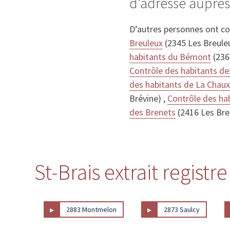
d’adresse auprès
D’autres personnes ont c
Breuleux
(2345 Les Breule
habitants du Bémont
(236
Contrôle des habitants de
des habitants de La Chaux
Brévine) ,
Contrôle des ha
des Brenets
(2416 Les Bre
St-Brais extrait registr
▸
▸
2883 Montmelon
2873 Saulcy