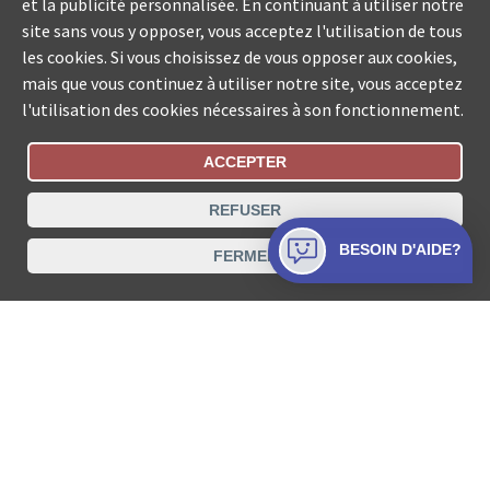
et la publicité personnalisée. En continuant à utiliser notre
site sans vous y opposer, vous acceptez l'utilisation de tous
les cookies. Si vous choisissez de vous opposer aux cookies,
mais que vous continuez à utiliser notre site, vous acceptez
l'utilisation des cookies nécessaires à son fonctionnement.
ACCEPTER
Statut De La Commande
REFUSER
Recherche des offices de Suisse
BESOIN D'AIDE?
FERMER
Protection des données
Mentions légales
Conditions d’utilisation
Contact
© COLLECTA SA www.poursuites-plus.ch est un service
de Collecta SA.