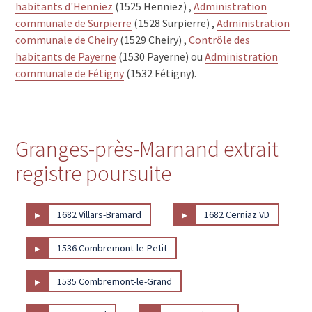
habitants d'Henniez
(1525 Henniez) ,
Administration
communale de Surpierre
(1528 Surpierre) ,
Administration
communale de Cheiry
(1529 Cheiry) ,
Contrôle des
habitants de Payerne
(1530 Payerne) ou
Administration
communale de Fétigny
(1532 Fétigny).
Granges-près-Marnand extrait
registre poursuite
▸
▸
1682 Villars-Bramard
1682 Cerniaz VD
▸
1536 Combremont-le-Petit
▸
1535 Combremont-le-Grand