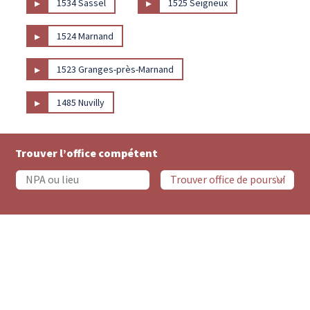
▸
▸
1534 Sassel
1525 Seigneux
▸
1524 Marnand
▸
1523 Granges-près-Marnand
▸
1485 Nuvilly
Trouver l’office compétent