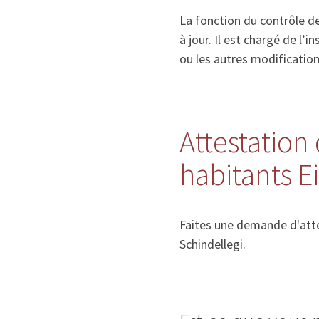
La fonction du contrôle de
à jour. Il est chargé de l
ou les autres modificatio
Attestation 
habitants 
Faites une demande d'atte
Schindellegi.