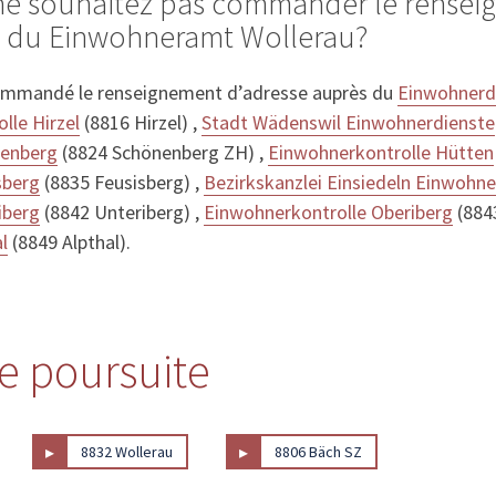
 ne souhaitez pas commander le rense
s du Einwohneramt Wollerau?
ommandé le renseignement d’adresse auprès du
Einwohnerd
lle Hirzel
(8816 Hirzel) ,
Stadt Wädenswil Einwohnerdienste
nenberg
(8824 Schönenberg ZH) ,
Einwohnerkontrolle Hütten
sberg
(8835 Feusisberg) ,
Bezirkskanzlei Einsiedeln Einwohn
iberg
(8842 Unteriberg) ,
Einwohnerkontrolle Oberiberg
(884
l
(8849 Alpthal).
re poursuite
▸
▸
8832 Wollerau
8806 Bäch SZ