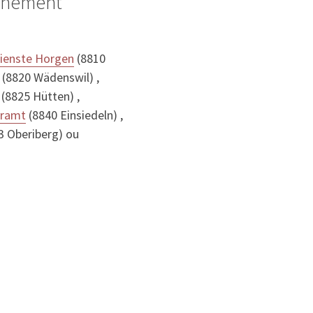
ignement
ienste Horgen
(8810
(8820 Wädenswil) ,
(8825 Hütten) ,
eramt
(8840 Einsiedeln) ,
3 Oberiberg) ou