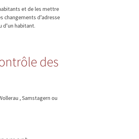
habitants et de les mettre
, les changements d’adresse
u d’un habitant.
contrôle des
 Wollerau , Samstagern ou