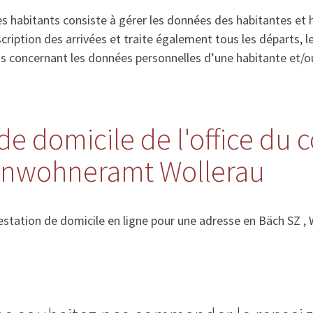
s habitants consiste à gérer les données des habitantes et 
’inscription des arrivées et traite également tous les départs
ns concernant les données personnelles d’une habitante et/o
de domicile de l'office du 
Einwohneramt Wollerau
station de domicile en ligne pour une adresse en Bäch SZ ,