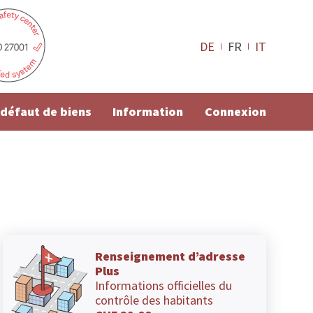
DE
FR
IT
e défaut de biens
Information
Connexion
Renseignement d’adresse
Plus
Informations officielles du
contrôle des habitants