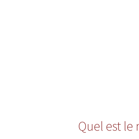
Quel est le