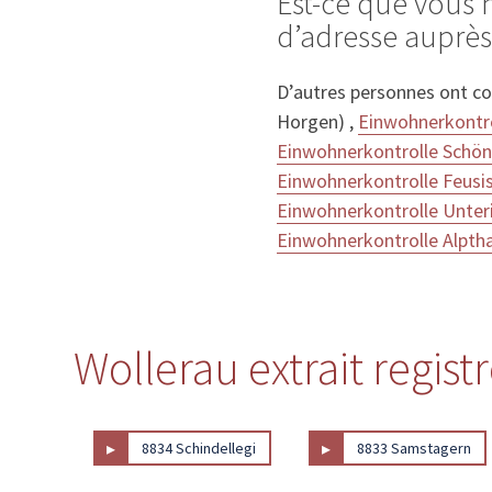
Est-ce que vous
d’adresse auprè
D’autres personnes ont c
Horgen) ,
Einwohnerkontro
Einwohnerkontrolle Schö
Einwohnerkontrolle Feusi
Einwohnerkontrolle Unter
Einwohnerkontrolle Alptha
Wollerau extrait regist
▸
▸
8834 Schindellegi
8833 Samstagern