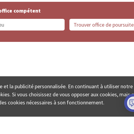
office compétent
offices de Suisse
Protection des données
Mentions
e et la publicité personnalisée. En continuant à utiliser notre
ECTA SA www.poursuites-plus.ch est un service de Colle
ookies. Si vous choisissez de vous opposer aux cookies, mais 
on des cookies nécessaires à son fonctionnement.