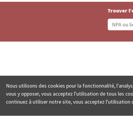
Trouver l’
Statut De La Commande
Recherche des 
Nous utilisons des cookies pour la fonctionnalité, l'analys
© COLL
vous y opposer, vous acceptez l'utilisation de tous les c
continuez à utiliser notre site, vous acceptez l'utilisati