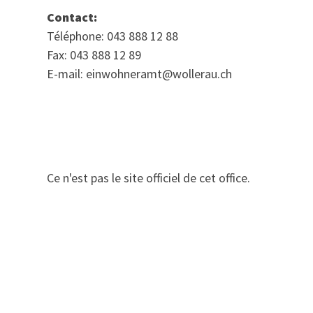
Contact:
Téléphone: 043 888 12 88
Fax: 043 888 12 89
E-mail: einwohneramt@wollerau.ch
Ce n'est pas le site officiel de cet office.