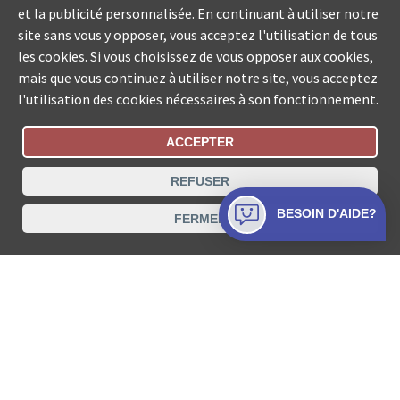
et la publicité personnalisée. En continuant à utiliser notre
site sans vous y opposer, vous acceptez l'utilisation de tous
les cookies. Si vous choisissez de vous opposer aux cookies,
mais que vous continuez à utiliser notre site, vous acceptez
l'utilisation des cookies nécessaires à son fonctionnement.
ACCEPTER
Statut De La Commande
REFUSER
Recherche des offices de Suisse
BESOIN D'AIDE?
FERMER
Protection des données
Mentions légales
Conditions d’utilisation
Contact
© COLLECTA SA www.poursuites-plus.ch est un service
de Collecta SA.