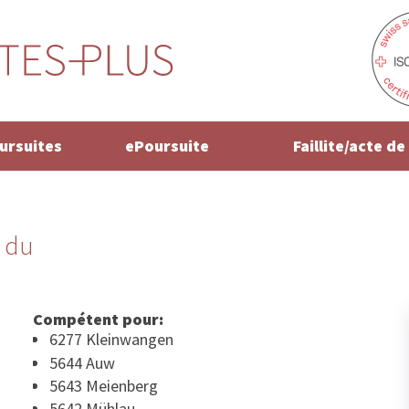
oursuites
ePoursuite
Faillite/acte d
 du
Compétent pour:
6277 Kleinwangen
5644 Auw
5643 Meienberg
5642 Mühlau