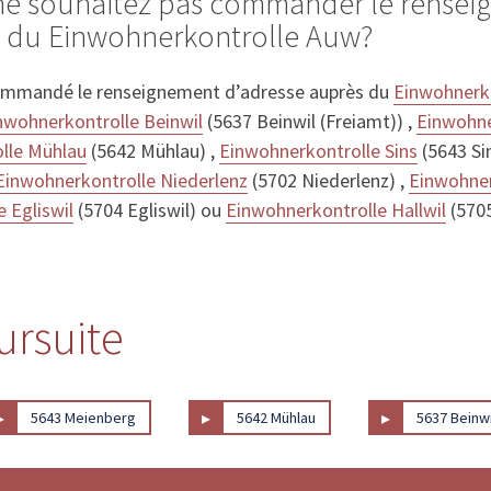
 ne souhaitez pas commander le rense
s du Einwohnerkontrolle Auw?
ommandé le renseignement d’adresse auprès du
Einwohnerk
nwohnerkontrolle Beinwil
(5637 Beinwil (Freiamt)) ,
Einwohne
lle Mühlau
(5642 Mühlau) ,
Einwohnerkontrolle Sins
(5643 Si
Einwohnerkontrolle Niederlenz
(5702 Niederlenz) ,
Einwohner
 Egliswil
(5704 Egliswil) ou
Einwohnerkontrolle Hallwil
(5705
ursuite
▸
▸
▸
5643 Meienberg
5642 Mühlau
5637 Beinwi