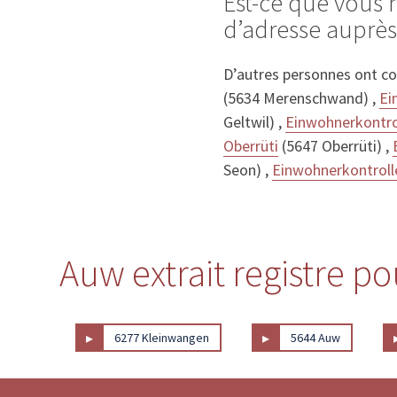
Est-ce que vous
d’adresse auprè
D’autres personnes ont c
(5634 Merenschwand) ,
Ei
Geltwil) ,
Einwohnerkontro
Oberrüti
(5647 Oberrüti) ,
Seon) ,
Einwohnerkontrolle
Auw extrait registre po
▸
▸
6277 Kleinwangen
5644 Auw