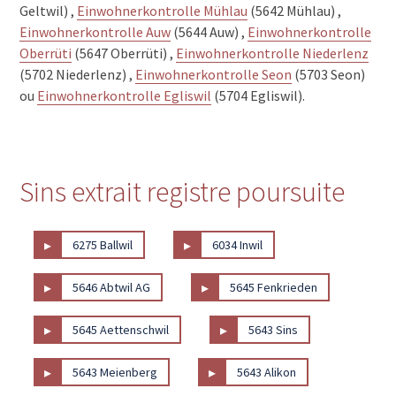
Geltwil) ,
Einwohnerkontrolle Mühlau
(5642 Mühlau) ,
Einwohnerkontrolle Auw
(5644 Auw) ,
Einwohnerkontrolle
Oberrüti
(5647 Oberrüti) ,
Einwohnerkontrolle Niederlenz
(5702 Niederlenz) ,
Einwohnerkontrolle Seon
(5703 Seon)
ou
Einwohnerkontrolle Egliswil
(5704 Egliswil).
Sins extrait registre poursuite
▸
▸
6275 Ballwil
6034 Inwil
▸
▸
5646 Abtwil AG
5645 Fenkrieden
▸
▸
5645 Aettenschwil
5643 Sins
▸
▸
5643 Meienberg
5643 Alikon