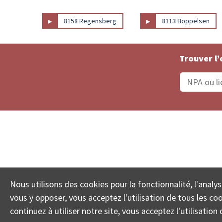
▸
▸
8158 Regensberg
8113 Boppelsen
Trouver l’
Statut De La Commande
Recherche des 
Nous utilisons des cookies pour la fonctionnalité, l'analys
© COLL
vous y opposer, vous acceptez l'utilisation de tous les c
continuez à utiliser notre site, vous acceptez l'utilisati