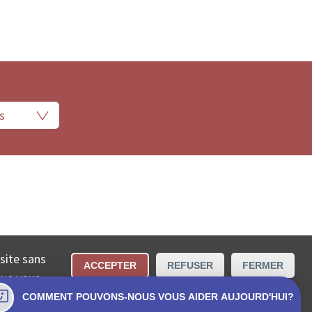
 légales
Conditions d’utilisation
Contact
 site sans
ACCEPTER
REFUSER
FERMER
cta SA.
que vous
COMMENT POUVONS-NOUS VOUS AIDER AUJOURD'HUI?