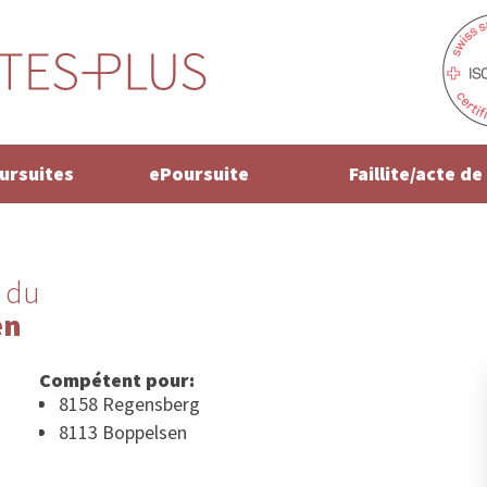
oursuites
ePoursuite
Faillite/acte d
 du
en
Compétent pour:
8158 Regensberg
8113 Boppelsen