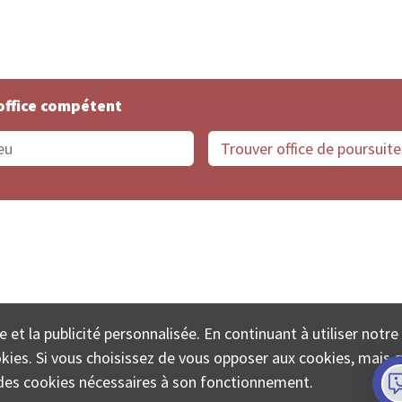
office compétent
offices de Suisse
Protection des données
Mentions
e et la publicité personnalisée. En continuant à utiliser notre
ECTA SA www.poursuites-plus.ch est un service de Colle
ookies. Si vous choisissez de vous opposer aux cookies, mais 
on des cookies nécessaires à son fonctionnement.