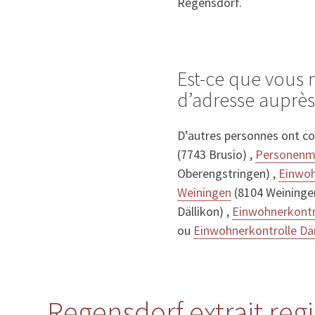
Regensdorf.
Est-ce que vous
d’adresse auprè
D’autres personnes ont c
(7743 Brusio) ,
Personenme
Oberengstringen) ,
Einwoh
Weiningen
(8104 Weininge
Dällikon) ,
Einwohnerkontr
ou
Einwohnerkontrolle Dä
Regensdorf extrait reg