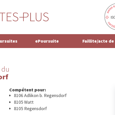
oursuites
ePoursuite
Faillite/acte d
 du
orf
Compétent pour:
8106 Adlikon b. Regensdorf
8105 Watt
8105 Regensdorf