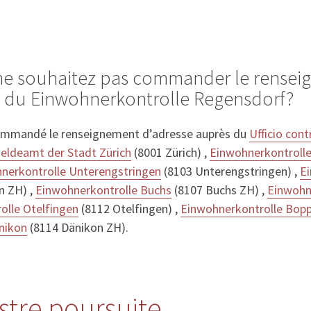
 ne souhaitez pas commander le rense
s du Einwohnerkontrolle Regensdorf?
ommandé le renseignement d’adresse auprès du
Ufficio cont
ldeamt der Stadt Zürich
(8001 Zürich) ,
Einwohnerkontroll
nerkontrolle Unterengstringen
(8103 Unterengstringen) ,
E
n ZH) ,
Einwohnerkontrolle Buchs
(8107 Buchs ZH) ,
Einwohne
olle Otelfingen
(8112 Otelfingen) ,
Einwohnerkontrolle Bop
nikon
(8114 Dänikon ZH).
istre poursuite