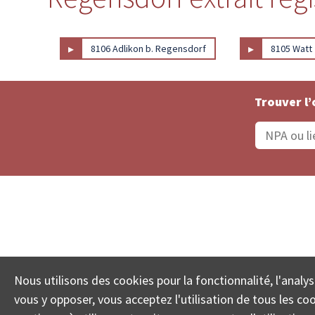
▸
▸
8106 Adlikon b. Regensdorf
8105 Watt
Trouver l’
Statut De La Commande
Recherche des 
Nous utilisons des cookies pour la fonctionnalité, l'analys
© COLL
vous y opposer, vous acceptez l'utilisation de tous les c