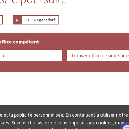
▸
8105 Regensdorf
office compétent
offices de Suisse
Protection des données
Mentions
e et la publicité personnalisée. En continuant à utiliser notre
ECTA SA www.poursuites-plus.ch est un service de Colle
ookies. Si vous choisissez de vous opposer aux cookies, mais 