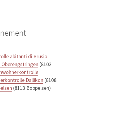
ignement
rolle abitanti di Brusio
e Oberengstringen
(8102
inwohnerkontrolle
rkontrolle Dällikon
(8108
pelsen
(8113 Boppelsen)