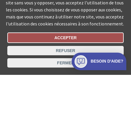
site sans vous y opposer, vous acceptez l'utilisation de tous
les cookies. Si vous choisissez de vous opposer aux cookies,
mais que vous continuez à utiliser notre site, vous acceptez
l'utilisation des cookies nécessaires à son fonctionnement.
ACCEPTER
Statut De La Commande
REFUSER
Recherche des offices de Suisse
BESOIN D'AIDE?
FERMER
Protection des données
Mentions légales
Conditions d’utilisation
Contact
© COLLECTA SA www.poursuites-plus.ch est un service
de Collecta SA.