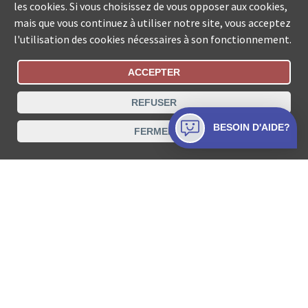
les cookies. Si vous choisissez de vous opposer aux cookies,
mais que vous continuez à utiliser notre site, vous acceptez
l'utilisation des cookies nécessaires à son fonctionnement.
ACCEPTER
Statut De La Commande
REFUSER
Recherche des offices de Suisse
BESOIN D'AIDE?
FERMER
Protection des données
Mentions légales
Conditions d’utilisation
Contact
© COLLECTA SA www.poursuites-plus.ch est un service
de Collecta SA.