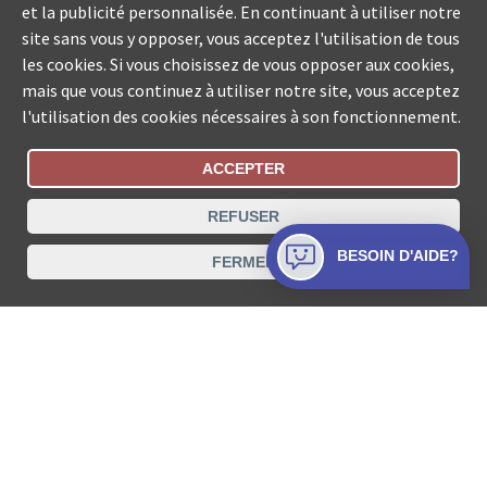
et la publicité personnalisée. En continuant à utiliser notre
site sans vous y opposer, vous acceptez l'utilisation de tous
les cookies. Si vous choisissez de vous opposer aux cookies,
mais que vous continuez à utiliser notre site, vous acceptez
l'utilisation des cookies nécessaires à son fonctionnement.
ACCEPTER
Statut De La Commande
REFUSER
Recherche des offices de Suisse
BESOIN D'AIDE?
FERMER
Protection des données
Mentions légales
Conditions d’utilisation
Contact
© COLLECTA SA www.poursuites-plus.ch est un service
de Collecta SA.