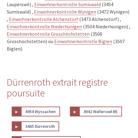
Lauperswil) ,
Einwohnerkontrolle Sumiswald
(3454
Sumiswald) ,
Einwohnerkontrolle Wynigen
(3472 Wynigen)
,
Einwohnerkontrolle Alchenstorf
(3473 Alchenstorf) ,
Einwohnerkontrolle Niederhünigen
(3504 Niederhünigen) ,
Einwohnerkontrolle Grosshöchstetten
(3506
Grosshöchstetten) ou
Einwohnerkontrolle Biglen
(3507
Biglen).
Dürrenroth extrait registre
poursuite
▸
▸
4954 Wyssachen
4942 Walterswil BE
▸
3465 Dürrenroth