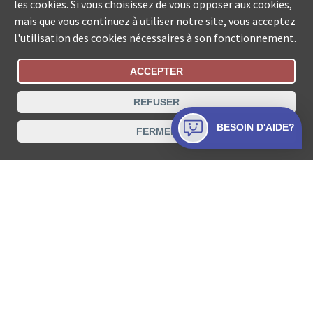
les cookies. Si vous choisissez de vous opposer aux cookies,
mais que vous continuez à utiliser notre site, vous acceptez
l'utilisation des cookies nécessaires à son fonctionnement.
ACCEPTER
Statut De La Commande
REFUSER
Recherche des offices de Suisse
BESOIN D'AIDE?
FERMER
Protection des données
Mentions légales
Conditions d’utilisation
Contact
© COLLECTA SA www.poursuites-plus.ch est un service
de Collecta SA.