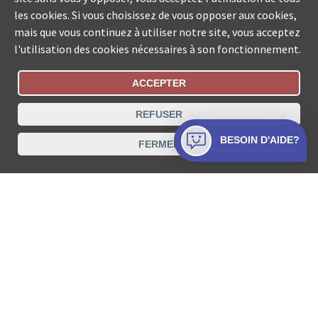
les cookies. Si vous choisissez de vous opposer aux cookies,
mais que vous continuez à utiliser notre site, vous acceptez
l'utilisation des cookies nécessaires à son fonctionnement.
ACCEPTER
Statut De La Commande
REFUSER
Recherche des offices de Suisse
BESOIN D'AIDE?
FERMER
Protection des données
Mentions légales
Conditions d’utilisation
Contact
© COLLECTA SA www.poursuites-plus.ch est un service
de Collecta SA.