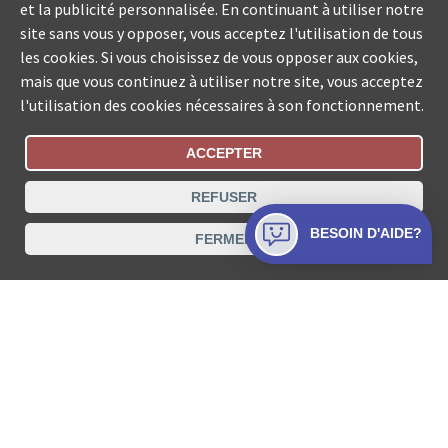
et la publicité personnalisée. En continuant à utiliser notre
site sans vous y opposer, vous acceptez l'utilisation de tous
les cookies. Si vous choisissez de vous opposer aux cookies,
mais que vous continuez à utiliser notre site, vous acceptez
l'utilisation des cookies nécessaires à son fonctionnement.
ACCEPTER
Statut De La Commande
REFUSER
Recherche des offices de Suisse
BESOIN D'AIDE?
FERMER
Protection des données
Mentions légales
Conditions d’utilisation
Contact
© COLLECTA SA www.poursuites-plus.ch est un service
de Collecta SA.