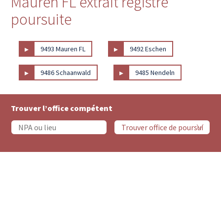
Mauren FL extrait registre
poursuite
▸
▸
9493 Mauren FL
9492 Eschen
▸
▸
9486 Schaanwald
9485 Nendeln
Trouver l’office compétent