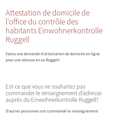
Attestation de domicile de
l'office du contrôle des
habitants Einwohnerkontrolle
Ruggell
Faites une demande d'attestation de domicile en ligne
pour une adresse en ou Ruggell.
Est-ce que vous ne souhaitez pas
commander le renseignement d’adresse
auprès du Einwohnerkontrolle Ruggell?
D’autres personnes ont commandé le renseignement