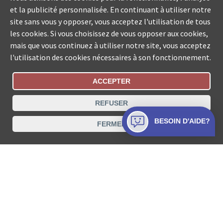
et la publicité personnalisée. En continuant à utiliser notre
site sans vous y opposer, vous acceptez l'utilisation de tous
les cookies. Si vous choisissez de vous opposer aux cookies,
mais que vous continuez à utiliser notre site, vous acceptez
l'utilisation des cookies nécessaires à son fonctionnement.
ACCEPTER
Statut De La Commande
REFUSER
Recherche des offices de Suisse
BESOIN D'AIDE?
FERMER
Protection des données
Mentions légales
Conditions d’utilisation
Contact
© COLLECTA SA www.poursuites-plus.ch est un service
de Collecta SA.