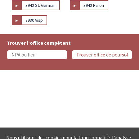
▸
▸
3942 St. German
3942 Raron
▸
3930 Visp
Trouver l’office compétent
Nous utilisons des cookies pour la fonctionnalité, l'analyse