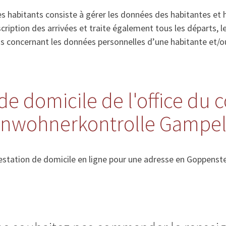
s habitants consiste à gérer les données des habitantes et 
’inscription des arrivées et traite également tous les départs
ns concernant les données personnelles d’une habitante et/o
de domicile de l'office du 
Einwohnerkontrolle Gampel
station de domicile en ligne pour une adresse en Goppenste