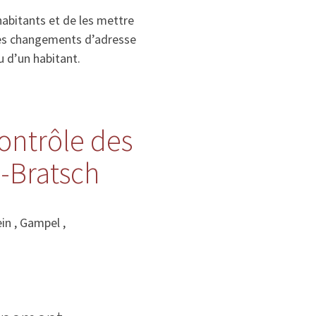
habitants et de les mettre
, les changements d’adresse
u d’un habitant.
contrôle des
-Bratsch
in , Gampel ,