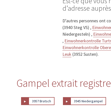
Est-ce que vous
d’adresse auprè
D’autres personnes ont c
(3940 Steg VS) ,
Einwohner
Niedergesteln) ,
Einwohner
,
Einwohnerkontrolle Tur
Einwohnerkontrolle Ober
Leuk
(3952 Susten).
Gampel extrait registr
▸
▸
3957 Bratsch
3945 Niedergampel