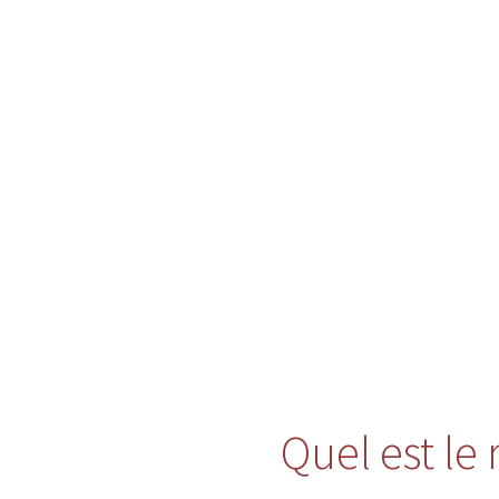
Quel est le