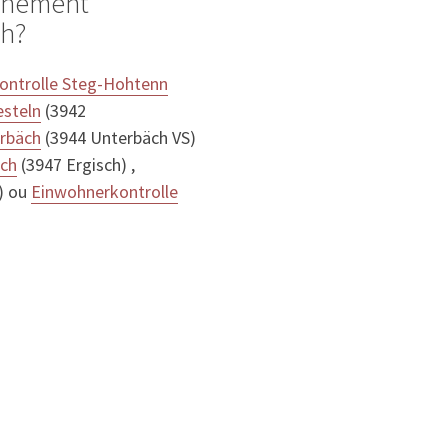
ignement
ch?
ontrolle Steg-Hohtenn
esteln
(3942
erbäch
(3944 Unterbäch VS)
sch
(3947 Ergisch) ,
) ou
Einwohnerkontrolle