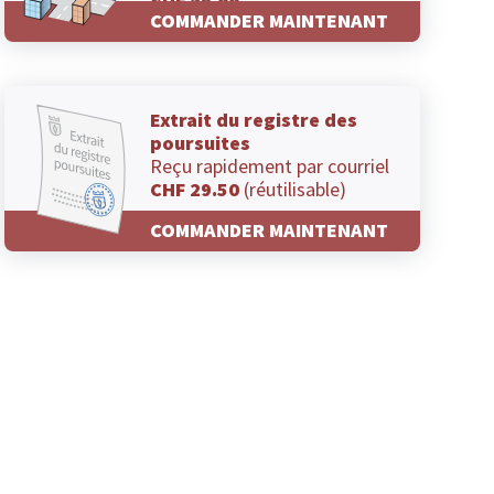
CHF 29.00
COMMANDER MAINTENANT
Extrait du registre des
poursuites
Reçu rapidement par courriel
CHF 29.50
(réutilisable)
COMMANDER MAINTENANT