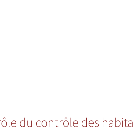
 rôle du contrôle des habita