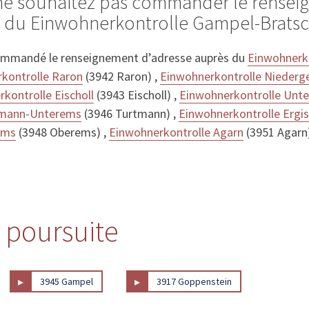
 ne souhaitez pas commander le rense
s du Einwohnerkontrolle Gampel-Brats
ommandé le renseignement d’adresse auprès du
Einwohnerk
kontrolle Raron
(3942 Raron) ,
Einwohnerkontrolle Niederg
kontrolle Eischoll
(3943 Eischoll) ,
Einwohnerkontrolle Unt
tmann-Unterems
(3946 Turtmann) ,
Einwohnerkontrolle Ergi
ems
(3948 Oberems) ,
Einwohnerkontrolle Agarn
(3951 Agarn
e poursuite
▸
▸
3945 Gampel
3917 Goppenstein