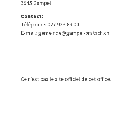
3945 Gampel
Contact:
Téléphone: 027 933 69 00
E-mail: gemeinde@gampel-bratsch.ch
Ce n'est pas le site officiel de cet office.