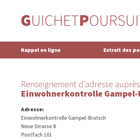
Rappel en ligne
Extrait des p
Renseignement d’adresse auprès
Einwohnerkontrolle Gampel-
Adresse:
Einwohnerkontrolle Gampel-Bratsch
Neue Strasse 8
Postfach 101