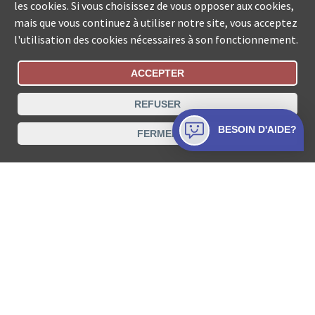
les cookies. Si vous choisissez de vous opposer aux cookies,
mais que vous continuez à utiliser notre site, vous acceptez
l'utilisation des cookies nécessaires à son fonctionnement.
ACCEPTER
Statut De La Commande
REFUSER
Recherche des offices de Suisse
BESOIN D'AIDE?
FERMER
Protection des données
Mentions légales
Conditions d’utilisation
Contact
© COLLECTA SA www.poursuites-plus.ch est un service
de Collecta SA.