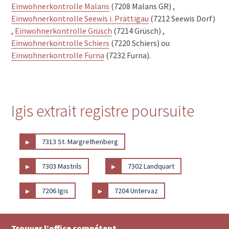
Einwohnerkontrolle Malans
(7208 Malans GR) ,
Einwohnerkontrolle Seewis i. Prättigau
(7212 Seewis Dorf)
,
Einwohnerkontrolle Grüsch
(7214 Grüsch) ,
Einwohnerkontrolle Schiers
(7220 Schiers) ou
Einwohnerkontrolle Furna
(7232 Furna).
Igis extrait registre poursuite
▸
7313 St. Margrethenberg
▸
▸
7303 Mastrils
7302 Landquart
▸
▸
7206 Igis
7204 Untervaz
Trouver l’office compétent