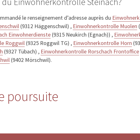
 du Einwohnerkontrolle Steinach?
ommandé le renseignement d’adresse auprès du
Einwohnerk
nschwil
(9312 Häggenschwil) ,
Einwohnerkontrolle Muolen
(
ach Einwohnerdienste
(9315 Neukirch (Egnach)) ,
Einwohnerk
le Roggwil
(9325 Roggwil TG) ,
Einwohnerkontrolle Horn
(93
ch
(9327 Tübach) ,
Einwohnerkontrolle Rorschach Frontoffice
hwil
(9402 Mörschwil).
re poursuite