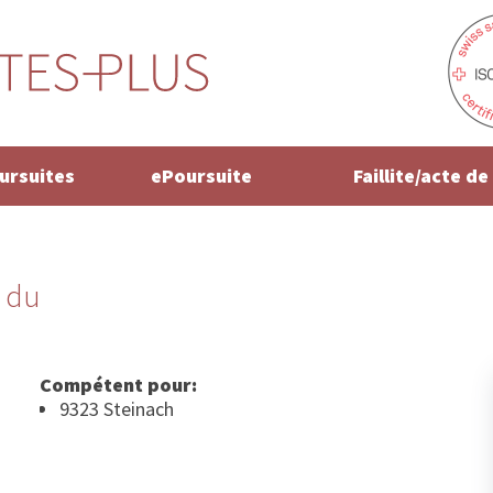
oursuites
ePoursuite
Faillite/acte d
 du
Compétent pour:
9323 Steinach