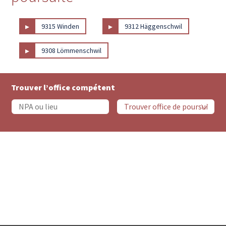
▸
▸
9315 Winden
9312 Häggenschwil
▸
9308 Lömmenschwil
Trouver l’office compétent