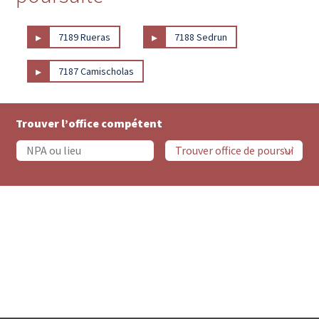
▸
▸
7189 Rueras
7188 Sedrun
▸
7187 Camischolas
Trouver l’office compétent