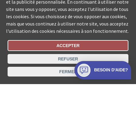
et la publicité personnalisée. En continuant à utiliser notre
site sans vous y opposer, vous acceptez l'utilisation de tous
les cookies. Si vous choisissez de vous opposer aux cookies,
mais que vous continuez à utiliser notre site, vous acceptez
l'utilisation des cookies nécessaires à son fonctionnement.
ACCEPTER
Statut De La Commande
REFUSER
Recherche des offices de Suisse
BESOIN D'AIDE?
FERMER
Protection des données
Mentions légales
Conditions d’utilisation
Contact
© COLLECTA SA www.poursuites-plus.ch est un service
de Collecta SA.