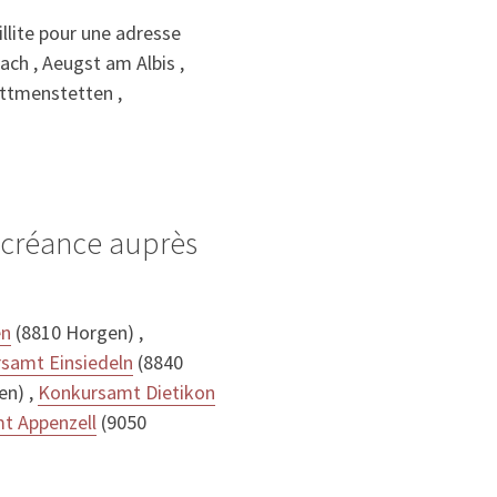
llite pour une adresse
bach , Aeugst am Albis ,
ettmenstetten ,
e créance auprès
en
(8810 Horgen) ,
samt Einsiedeln
(8840
en) ,
Konkursamt Dietikon
t Appenzell
(9050