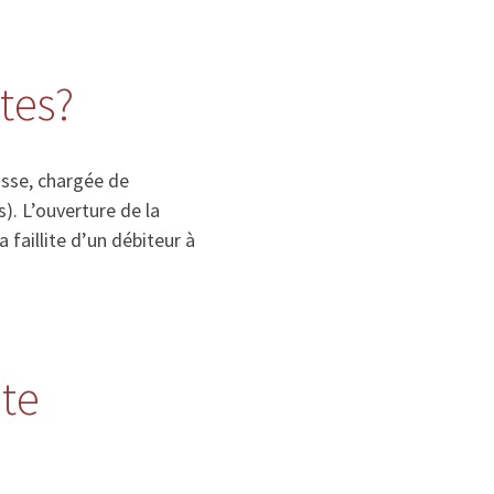
ites?
isse, chargée de
). L’ouverture de la
la faillite d’un débiteur à
ite