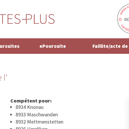
oursuites
ePoursuite
Faillite/acte d
 l’
Compétent pour:
8934 Knonau
8933 Maschwanden
8932 Mettmenstetten
8926 Uerzlikon