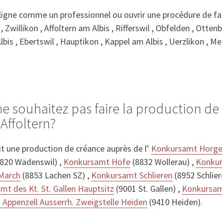
gne comme un professionnel ou ouvrir une procédure de fai
 Zwillikon , Affoltern am Albis , Rifferswil , Obfelden , Otten
bis , Ebertswil , Hauptikon , Kappel am Albis , Uerzlikon , M
ne souhaitez pas faire la production d
Affoltern?
it une production de créance auprès de l’
Konkursamt Horg
820 Wädenswil) ,
Konkursamt Höfe
(8832 Wollerau) ,
Konkur
March
(8853 Lachen SZ) ,
Konkursamt Schlieren
(8952 Schlier
t des Kt. St. Gallen Hauptsitz
(9001 St. Gallen) ,
Konkursam
Appenzell Ausserrh. Zweigstelle Heiden
(9410 Heiden).