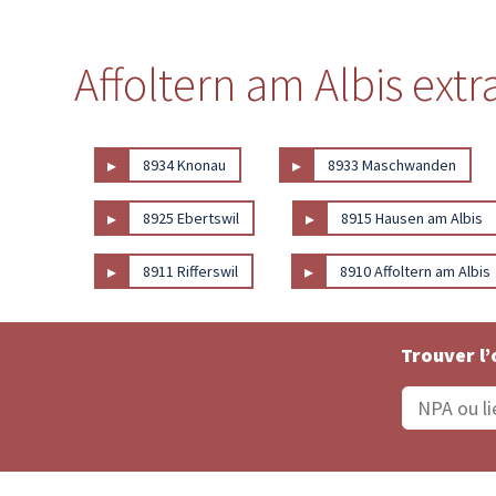
Affoltern am Albis extr
▸
▸
8934 Knonau
8933 Maschwanden
▸
▸
8925 Ebertswil
8915 Hausen am Albis
▸
▸
8911 Rifferswil
8910 Affoltern am Albis
Trouver l’