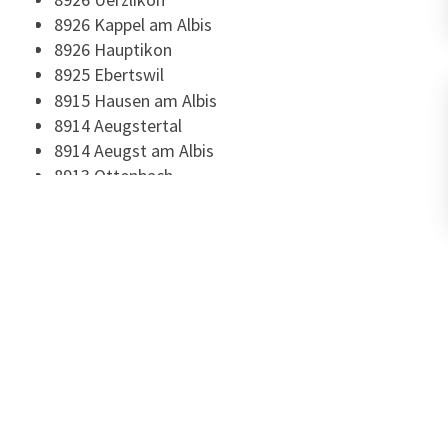
8926 Kappel am Albis
8926 Hauptikon
8925 Ebertswil
8915 Hausen am Albis
8914 Aeugstertal
8914 Aeugst am Albis
8913 Ottenbach
8912 Obfelden
8911 Rifferswil
8910 Affoltern am Albis
8909 Zwillikon
8908 Hedingen
6340 Sihlbrugg