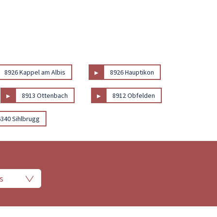
▸
8926 Kappel am Albis
8926 Hauptikon
▸
▸
8913 Ottenbach
8912 Obfelden
6340 Sihlbrugg