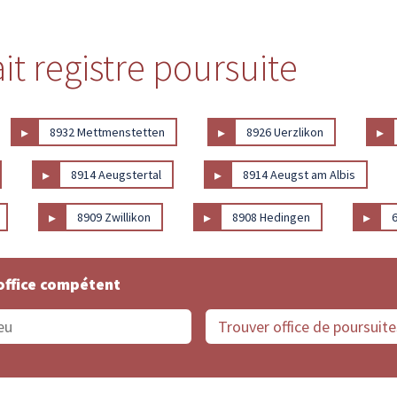
ait registre poursuite
▸
▸
▸
8932 Mettmenstetten
8926 Uerzlikon
▸
▸
8914 Aeugstertal
8914 Aeugst am Albis
▸
▸
▸
8909 Zwillikon
8908 Hedingen
office compétent