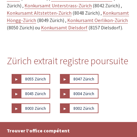
Zürich) ,
Konkursamt Unterstrass-Zürich
(8042 Zürich) ,
Konkursamt Altstetten-Zürich
(8048 Zürich) ,
Konkursamt
Höngg-Zürich
(8049 Zürich) ,
Konkursamt Oerlikon-Zürich
(8050 Zürich) ou
Konkursamt Dielsdorf
(8157 Dielsdorf).
Zürich extrait registre poursuite
▸
▸
8055 Zürich
8047 Zürich
▸
▸
8045 Zürich
8004 Zürich
▸
▸
8003 Zürich
8002 Zürich
Trouver l’office compétent