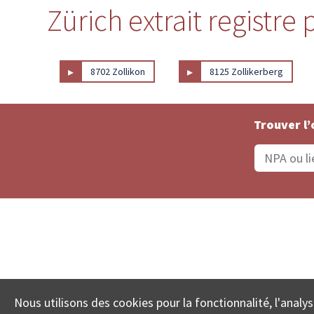
Zürich extrait registre
▸
▸
8702 Zollikon
8125 Zollikerberg
Trouver l’
Statut De La Commande
Recherche des 
Nous utilisons des cookies pour la fonctionnalité, l'analys