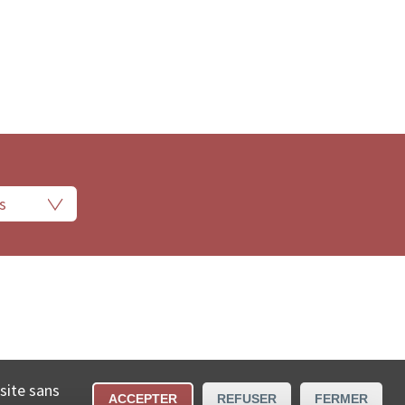
 légales
Conditions d’utilisation
Contact
 site sans
ACCEPTER
REFUSER
FERMER