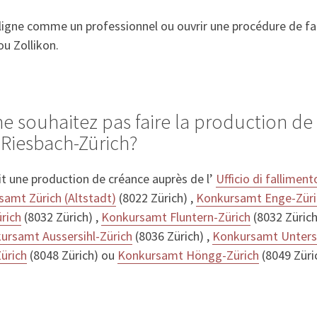
gne comme un professionnel ou ouvrir une procédure de fai
ou Zollikon.
ne souhaitez pas faire la production d
Riesbach-Zürich?
it une production de créance auprès de l’
Ufficio di fallimen
amt Zürich (Altstadt)
(8022 Zürich) ,
Konkursamt Enge-Züri
rich
(8032 Zürich) ,
Konkursamt Fluntern-Zürich
(8032 Zürich
ursamt Aussersihl-Zürich
(8036 Zürich) ,
Konkursamt Unterst
ürich
(8048 Zürich) ou
Konkursamt Höngg-Zürich
(8049 Züri