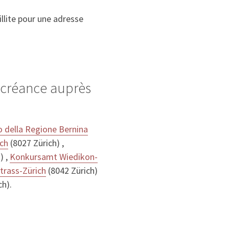
llite pour une adresse
e créance auprès
to della Regione Bernina
ch
(8027 Zürich) ,
) ,
Konkursamt Wiedikon-
rass-Zürich
(8042 Zürich)
ch).