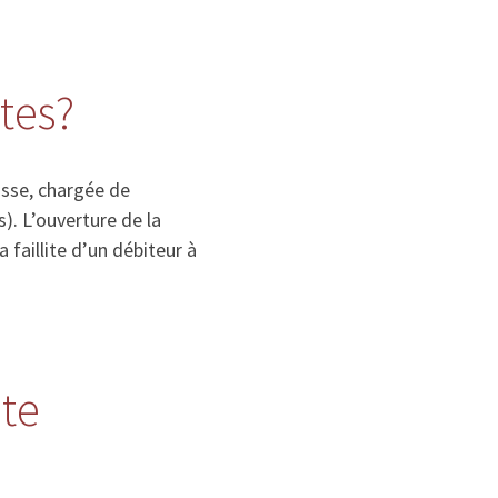
ites?
isse, chargée de
). L’ouverture de la
la faillite d’un débiteur à
ite