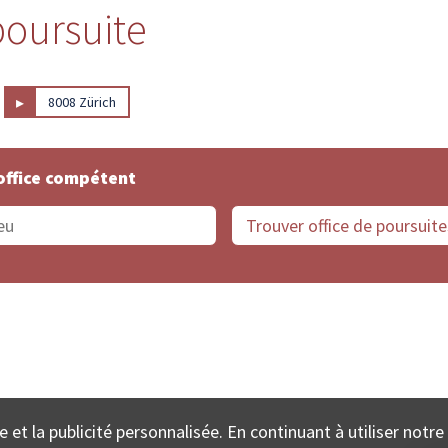
 poursuite
▸
8008 Zürich
office compétent
offices de Suisse
Protection des données
Mentions
e et la publicité personnalisée. En continuant à utiliser notre