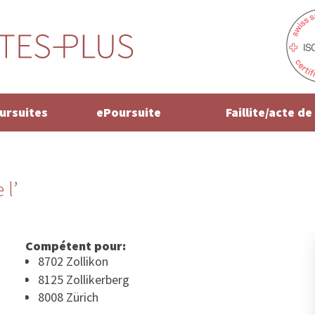
oursuites
ePoursuite
Faillite/acte d
 l’
Compétent pour:
8702 Zollikon
8125 Zollikerberg
8008 Zürich