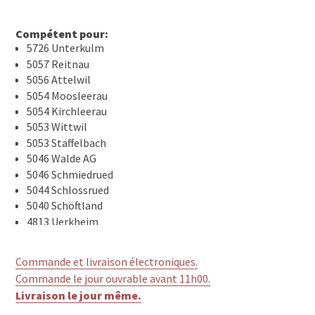
Compétent pour:
5726 Unterkulm
5057 Reitnau
5056 Attelwil
5054 Moosleerau
5054 Kirchleerau
5053 Wittwil
5053 Staffelbach
5046 Walde AG
5046 Schmiedrued
5044 Schlossrued
5040 Schöftland
4813 Uerkheim
4812 Mühlethal
Commande et livraison électroniques.
Commande le jour ouvrable avant 11h00.
Livraison le jour même.