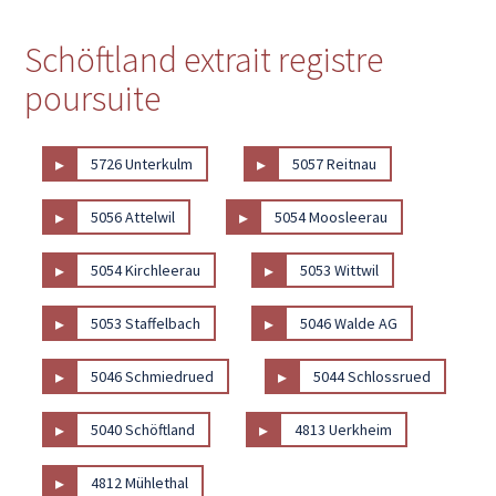
Schöftland extrait registre
poursuite
▸
▸
5726 Unterkulm
5057 Reitnau
▸
▸
5056 Attelwil
5054 Moosleerau
▸
▸
5054 Kirchleerau
5053 Wittwil
▸
▸
5053 Staffelbach
5046 Walde AG
▸
▸
5046 Schmiedrued
5044 Schlossrued
▸
▸
5040 Schöftland
4813 Uerkheim
▸
4812 Mühlethal