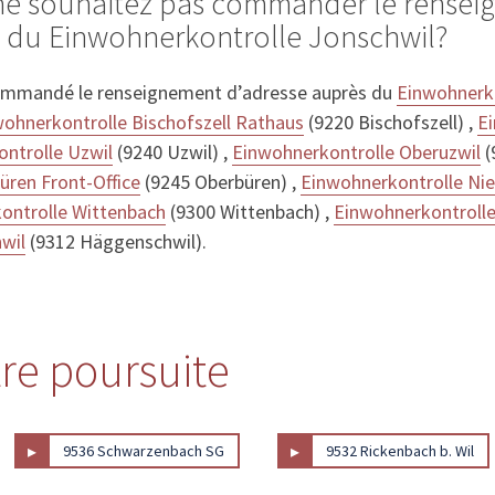
 ne souhaitez pas commander le rense
s du Einwohnerkontrolle Jonschwil?
ommandé le renseignement d’adresse auprès du
Einwohnerk
ohnerkontrolle Bischofszell Rathaus
(9220 Bischofszell) ,
Ei
ntrolle Uzwil
(9240 Uzwil) ,
Einwohnerkontrolle Oberuzwil
(
üren Front-Office
(9245 Oberbüren) ,
Einwohnerkontrolle Ni
ontrolle Wittenbach
(9300 Wittenbach) ,
Einwohnerkontroll
wil
(9312 Häggenschwil).
tre poursuite
▸
▸
9536 Schwarzenbach SG
9532 Rickenbach b. Wil