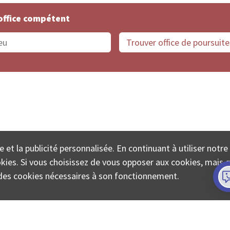
office compétent
offices de Suisse
Protection des données
Mentions
e et la publicité personnalisée. En continuant à utiliser notre
ECTA SA www.poursuites-plus.ch est un service de Colle
ookies. Si vous choisissez de vous opposer aux cookies, mais 
on des cookies nécessaires à son fonctionnement.