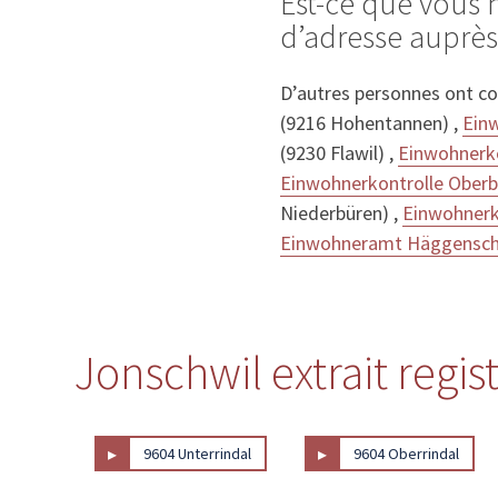
Est-ce que vous
d’adresse auprè
D’autres personnes ont c
(9216 Hohentannen) ,
Einw
(9230 Flawil) ,
Einwohnerko
Einwohnerkontrolle Oberb
Niederbüren) ,
Einwohnerk
Einwohneramt Häggensch
Jonschwil extrait regis
▸
▸
9604 Unterrindal
9604 Oberrindal