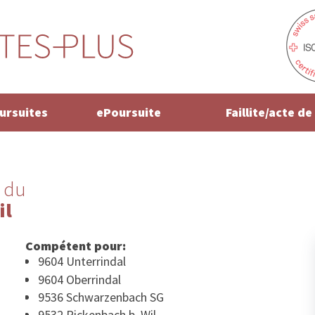
oursuites
ePoursuite
Faillite/acte d
 du
il
Compétent pour:
9604 Unterrindal
9604 Oberrindal
9536 Schwarzenbach SG
9532 Rickenbach b. Wil