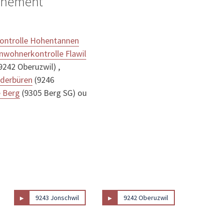
ignement
ontrolle Hohentannen
nwohnerkontrolle Flawil
9242 Oberuzwil) ,
ederbüren
(9246
e Berg
(9305 Berg SG) ou
▸
▸
9243 Jonschwil
9242 Oberuzwil