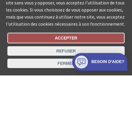
site sans vous y opposer, vous acceptez l'utilisation de tous
les cookies. Si vous choisissez de vous opposer aux cookies,
mais que vous continuez à utiliser notre site, vous acceptez
l'utilisation des cookies nécessaires à son fonctionnement.
ACCEPTER
Statut De La Commande
REFUSER
Recherche des offices de Suisse
BESOIN D'AIDE?
FERMER
Protection des données
Mentions légales
Conditions d’utilisation
Contact
© COLLECTA SA www.poursuites-plus.ch est un service
de Collecta SA.