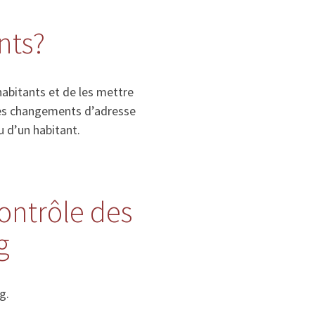
nts?
habitants et de les mettre
, les changements d’adresse
u d’un habitant.
contrôle des
g
g.