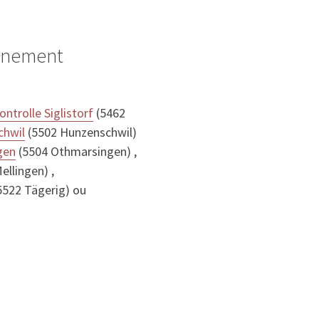
ignement
ntrolle Siglistorf
(5462
chwil
(5502 Hunzenschwil)
gen
(5504 Othmarsingen) ,
ellingen) ,
5522 Tägerig) ou