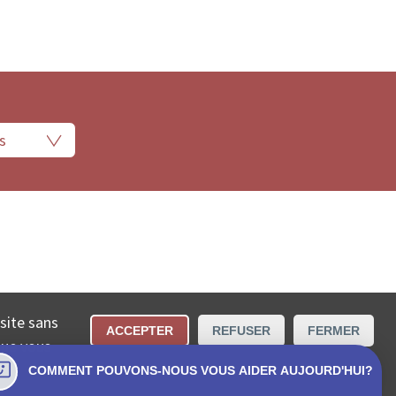
 légales
Conditions d’utilisation
Contact
 site sans
ACCEPTER
REFUSER
FERMER
cta SA.
que vous
COMMENT POUVONS-NOUS VOUS AIDER AUJOURD'HUI?