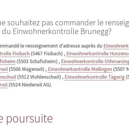
 ne souhaitez pas commander le rense
s du Einwohnerkontrolle Brunegg?
ommandé le renseignement d’adresse auprès du
Einwohnerko
rolle Fisibach
(5467 Fisibach) ,
Einwohnerkontrolle Hunzens
fisheim
(5503 Schafisheim) ,
Einwohnerkontrolle Othmarsin
nwil
(5506 Mägenwil) ,
Einwohnerkontrolle Mellingen
(5507 M
nschwil
(5512 Wohlenschwil) ,
Einwohnerkontrolle Tägerig
(
rwil
(5524 Niederwil AG).
re poursuite