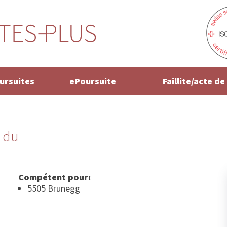
oursuites
ePoursuite
Faillite/acte d
 du
Compétent pour:
5505 Brunegg