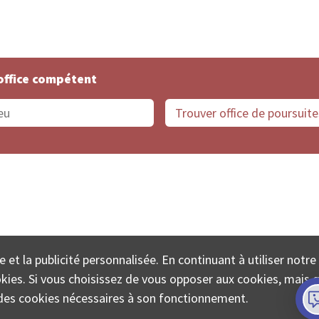
office compétent
offices de Suisse
Protection des données
Mentions
e et la publicité personnalisée. En continuant à utiliser notre
ECTA SA www.poursuites-plus.ch est un service de Colle
ookies. Si vous choisissez de vous opposer aux cookies, mais 
on des cookies nécessaires à son fonctionnement.