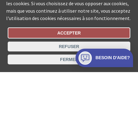
les cookies. Si vous choisissez de vous opposer aux cookies,
mais que vous continuez à utiliser notre site, vous acceptez
l'utilisation des cookies nécessaires à son fonctionnement.
ACCEPTER
Statut De La Commande
REFUSER
Recherche des offices de Suisse
BESOIN D'AIDE?
FERMER
Protection des données
Mentions légales
Conditions d’utilisation
Contact
© COLLECTA SA www.poursuites-plus.ch est un service
de Collecta SA.