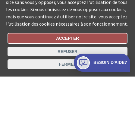
site sans vous y opposer, vous acceptez l'utilisation de tous
les cookies. Si vous choisissez de vous opposer aux cookies,
mais que vous continuez à utiliser notre site, vous acceptez
l'utilisation des cookies nécessaires à son fonctionnement.
ACCEPTER
Statut De La Commande
REFUSER
Recherche des offices de Suisse
BESOIN D'AIDE?
FERMER
Protection des données
Mentions légales
Conditions d’utilisation
Contact
© COLLECTA SA www.poursuites-plus.ch est un service
de Collecta SA.